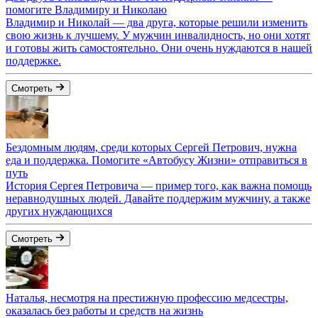
помогите Владимиру и Николаю
Владимир и Николай — два друга, которые решили изменить
свою жизнь к лучшему. У мужчин инвалидность, но они хотят
и готовы жить самостоятельно. Они очень нуждаются в нашей
поддержке.
Смотреть
Бездомным людям, среди которых Сергей Петрович, нужна
еда и поддержка. Помогите «Автобусу Жизни» отправиться в
путь
История Сергея Петровича — пример того, как важна помощь
неравнодушных людей. Давайте поддержим мужчину, а также
других нуждающихся
Смотреть
Наталья, несмотря на престижную профессию медсестры,
оказалась без работы и средств на жизнь