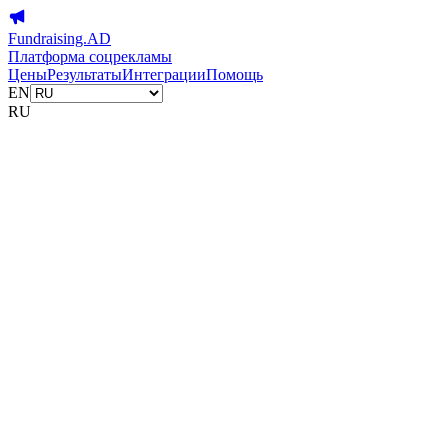
Fundraising.AD
Платформа соцрекламы
Цены
Результаты
Интеграции
Помощь
EN
RU