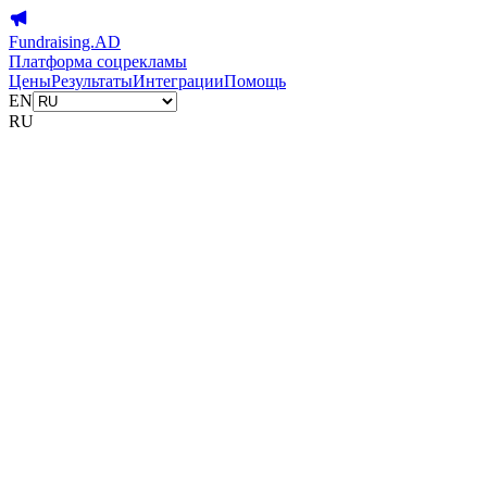
Fundraising.AD
Платформа соцрекламы
Цены
Результаты
Интеграции
Помощь
EN
RU