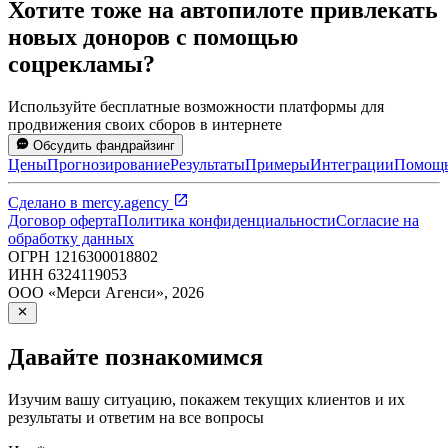
Хотите тоже на автопилоте привлекать
новых доноров с помощью
соцрекламы?
Используйте бесплатные возможности платформы для
продвижения своих сборов в интернете
Обсудить фандрайзинг
Цены
Прогнозирование
Результаты
Примеры
Интеграции
Помощ
Сделано в
mercy.agency
Договор оферта
Политика конфиденциальности
Согласие на
обработку данных
ОГРН
1216300018802
ИНН
6324119053
ООО «Мерси Агенси»
,
2026
Давайте познакомимся
Изучим вашу ситуацию, покажем текущих клиентов и их
результаты и ответим на все вопросы