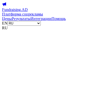
Fundraising.AD
Платформа соцрекламы
Цены
Результаты
Интеграции
Помощь
EN
RU