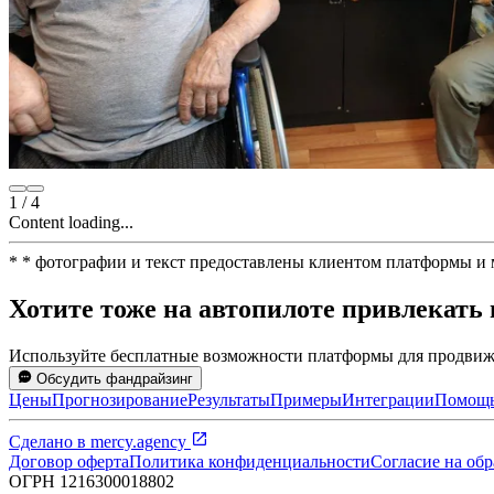
1
/
4
Content loading...
*
* фотографии и текст предоставлены клиентом платформы и
Хотите тоже на автопилоте привлекать
Используйте бесплатные возможности платформы для продвиже
Обсудить фандрайзинг
Цены
Прогнозирование
Результаты
Примеры
Интеграции
Помощ
Сделано в
mercy.agency
Договор оферта
Политика конфиденциальности
Согласие на об
ОГРН
1216300018802