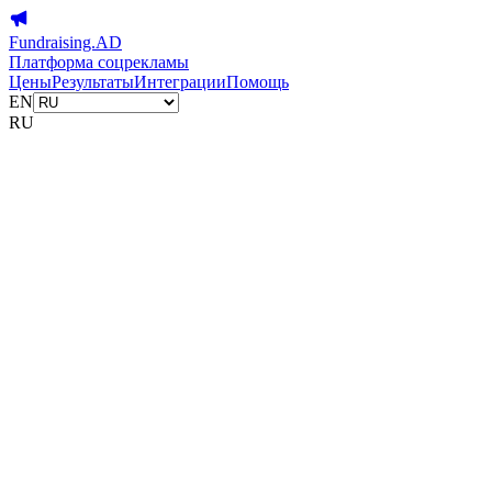
Fundraising.AD
Платформа соцрекламы
Цены
Результаты
Интеграции
Помощь
EN
RU