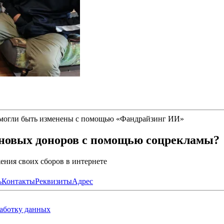
 могли быть изменены с помощью
«
Фандрайзинг ИИ
»
 новых доноров с помощью соцрекламы?
ния своих сборов в интернете
ь
Контакты
Реквизиты
Адрес
работку данных