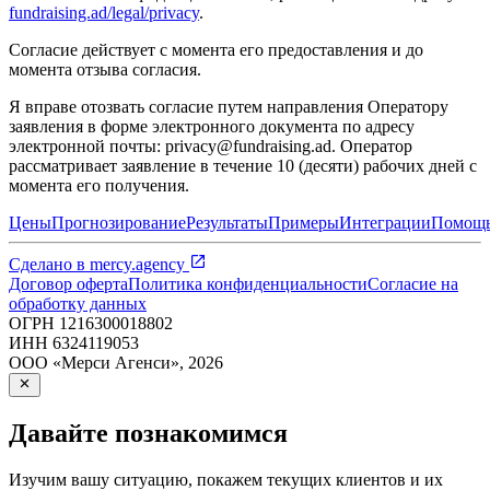
fundraising.ad
/legal/privacy
.
Согласие действует с момента его предоставления и до
момента отзыва согласия.
Я вправе отозвать согласие путем направления Оператору
заявления в форме электронного документа по адресу
электронной почты: privacy@
fundraising.ad
. Оператор
рассматривает заявление в течение 10 (десяти) рабочих дней с
момента его получения.
Цены
Прогнозирование
Результаты
Примеры
Интеграции
Помощ
Сделано в
mercy.agency
Договор оферта
Политика конфиденциальности
Согласие на
обработку данных
ОГРН
1216300018802
ИНН
6324119053
ООО «Мерси Агенси»
,
2026
Давайте познакомимся
Изучим вашу ситуацию, покажем текущих клиентов и их