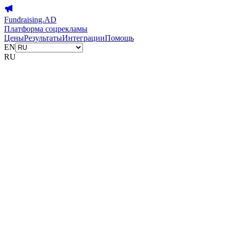
Fundraising.AD
Платформа соцрекламы
Цены
Результаты
Интеграции
Помощь
EN
RU