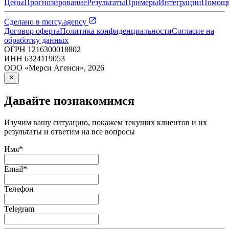
Цены
Прогнозирование
Результаты
Примеры
Интеграции
Помощ
Сделано в
mercy.agency
Договор оферта
Политика конфиденциальности
Согласие на
обработку данных
ОГРН
1216300018802
ИНН
6324119053
ООО «Мерси Агенси»
,
2026
Давайте познакомимся
Изучим вашу ситуацию, покажем текущих клиентов и их
результаты и ответим на все вопросы
Имя
*
Email
*
Телефон
Telegram