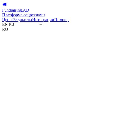
Fundraising.AD
Платформа соцрекламы
Цены
Результаты
Интеграции
Помощь
EN
RU