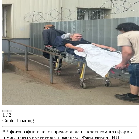
1
/
2
Content loading...
*
* фотографии и текст предоставлены клиентом платформы
и могли быть изменены с помощью
«
Фандрайзинг ИИ
»