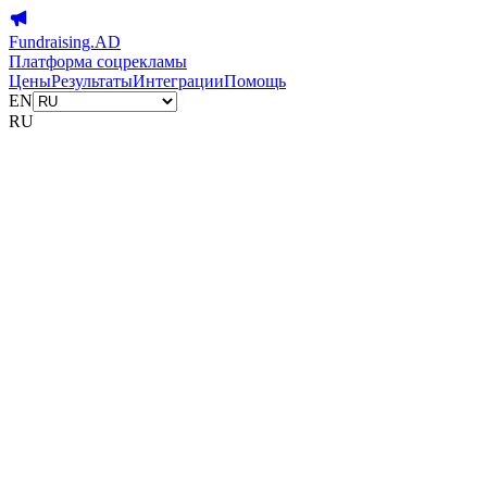
Fundraising.AD
Платформа соцрекламы
Цены
Результаты
Интеграции
Помощь
EN
RU