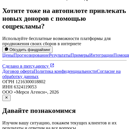
Хотите тоже на автопилоте привлекать
новых доноров с помощью
соцрекламы?
Используйте бесплатные возможности платформы для
продвижения своих сборов в интернете
Обсудить фандрайзинг
Цены
Прогнозирование
Результаты
Примеры
Интеграции
Помощ
Сделано в
mercy.agency
Договор оферта
Политика конфиденциальности
Согласие на
обработку данных
ОГРН
1216300018802
ИНН
6324119053
ООО «Мерси Агенси»
,
2026
Давайте познакомимся
Изучим вашу ситуацию, покажем текущих клиентов и их
результаты и ответим на все вопросы