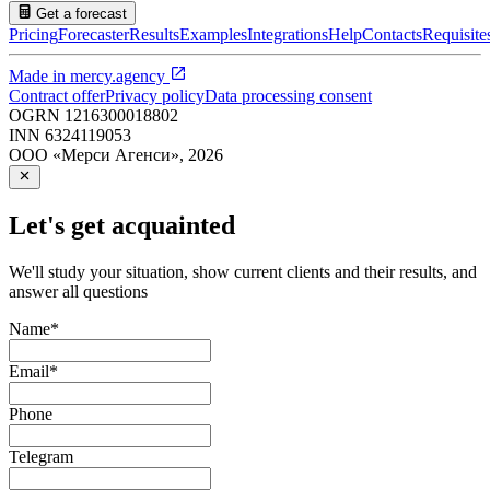
Get a forecast
Pricing
Forecaster
Results
Examples
Integrations
Help
Contacts
Requisite
Made in
mercy.agency
Contract offer
Privacy policy
Data processing consent
OGRN
1216300018802
INN
6324119053
ООО «Мерси Агенси»
,
2026
Let's get acquainted
We'll study your situation, show current clients and their results, and
answer all questions
Name
*
Email
*
Phone
Telegram