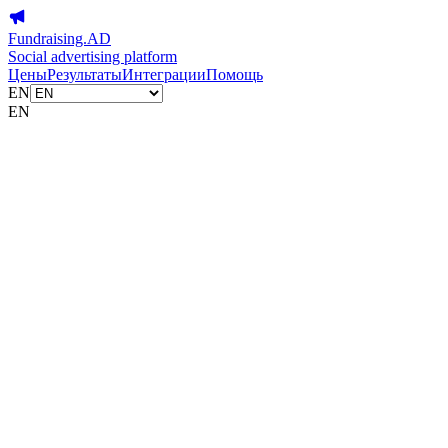
Fundraising.AD
Social advertising platform
Цены
Результаты
Интеграции
Помощь
EN
EN