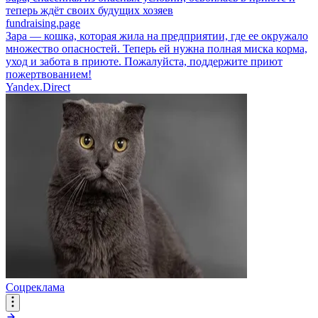
теперь ждёт своих будущих хозяев
fundraising.page
Зара — кошка, которая жила на предприятии, где ее окружало
множество опасностей. Теперь ей нужна полная миска корма,
уход и забота в приюте. Пожалуйста, поддержите приют
пожертвованием!
Yandex.Direct
Соцреклама