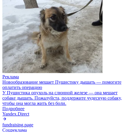
Реклама
Новообразование мешает Пушистику дышать — помогите
оплатить операцию
У Пушистика опухоль на слюнной железе — она мешает
собаке дышать. Пожалуйста, поддержите чудесную собаку,
чтобы она могла жить без боли.
Подробнее
Yandex.Direct
fundraising.page
Соцреклама