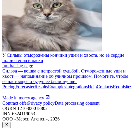
У Сильвы отморожены кончики ушей и хвоста, но её сердце
полно тепла и ласки
fundraising.page
Сильва — кошка с непростой судьбой. Отмороженные уши и
хвост — напоминание об уличном прошлом. Помогите, чтобы
её настоящее и будущее были лучше!
Pricing
Forecaster
Results
Examples
Integrations
Help
Contacts
Requisite
Made in
mercy.agency
Contract offer
Privacy policy
Data processing consent
OGRN
1216300018802
INN
6324119053
ООО «Мерси Агенси»
,
2026