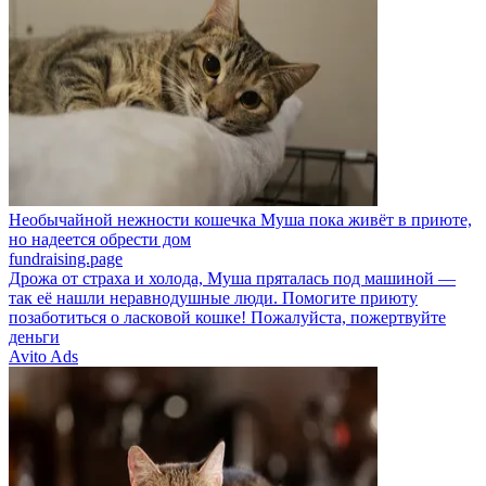
Необычайной нежности кошечка Муша пока живёт в приюте,
но надеется обрести дом
fundraising.page
Дрожа от страха и холода, Муша пряталась под машиной —
так её нашли неравнодушные люди. Помогите приюту
позаботиться о ласковой кошке! Пожалуйста, пожертвуйте
деньги
Avito Ads