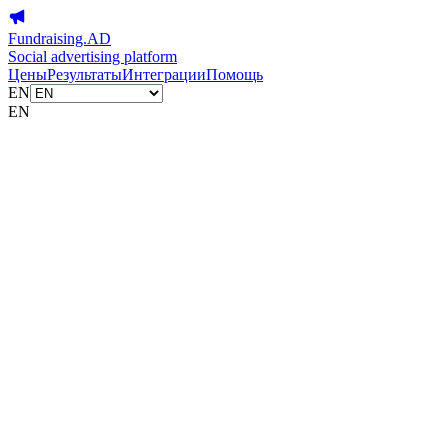
Fundraising.AD
Social advertising platform
Цены
Результаты
Интеграции
Помощь
EN
EN