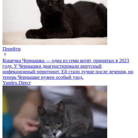
Перейти
Кошечка Чернышка — одна из семи котят, принятых в 2023
году. У Чернышки диагностировали вирусный
инфекционный перитонит. Ей стало лучше после лечения, но
теперь Чернышке нужен особый уход.
Yandex.Direct