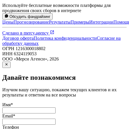
Используйте бесплатные возможности платформы для
продвижения своих сборов в интернете
Обсудить фандрайзинг
Цены
Прогнозирование
Результаты
Примеры
Интеграции
Помощ
Сделано в
mercy.agency
Договор оферта
Политика конфиденциальности
Согласие на
обработку данных
ОГРН
1216300018802
ИНН
6324119053
ООО «Мерси Агенси»
,
2026
Давайте познакомимся
Изучим вашу ситуацию, покажем текущих клиентов и их
результаты и ответим на все вопросы
Имя
*
Email
*
Телефон