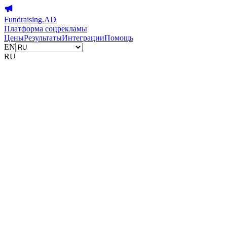
Fundraising.AD
Платформа соцрекламы
Цены
Результаты
Интеграции
Помощь
EN
RU