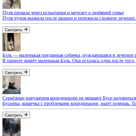
Пуля прошла через испытания и мечтает о любящей семье
Пуля чудом выжила после аварии и пережила сложное лечение. 
Смотреть
Бэль — маленькая преданная собачка, нуждающаяся в лечении и
В приюте живёт маленькая Бэль. Она осталась одна после того,
Смотреть
Серьёзные нарушения координации не мешают Бусе радоватьс
Бусинка, кошечка с проблемами координации, ищет помощь. Тр
Смотреть