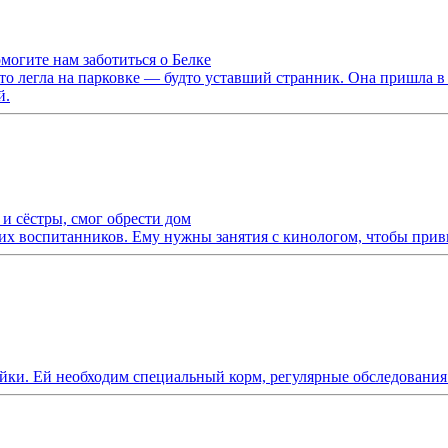
могите нам заботиться о Белке
то легла на парковке — будто уставший странник. Она пришла в 
й.
 и сёстры, смог обрести дом
их воспитанников. Ему нужны занятия с кинологом, чтобы прив
йки. Ей необходим специальный корм, регулярные обследования 