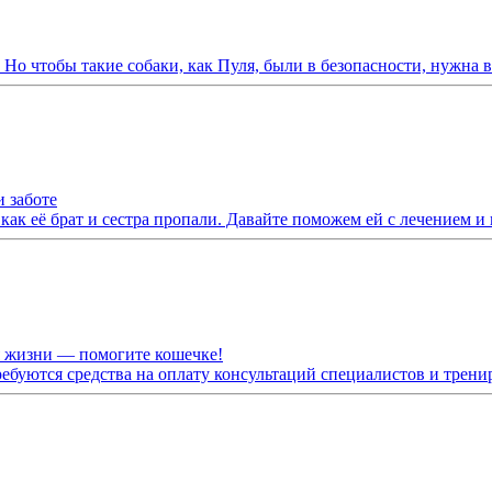
Но чтобы такие собаки, как Пуля, были в безопасности, нужна 
 заботе
 как её брат и сестра пропали. Давайте поможем ей с лечением и
я жизни — помогите кошечке!
ебуются средства на оплату консультаций специалистов и трен