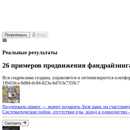
Попробовать
Вход
Реальные результаты
26 примеров продвижения фандрайзин
Вся соцреклама создана, управляется и оптимизируется платфор
1f0410ca-8d8d-6c84-823a-bd7e3e7359c7
Поддержать приют — значит подарить Лизе шанс на счастливу
Систематические побои, отсутствие еды, холод и одиночество 
Смотреть