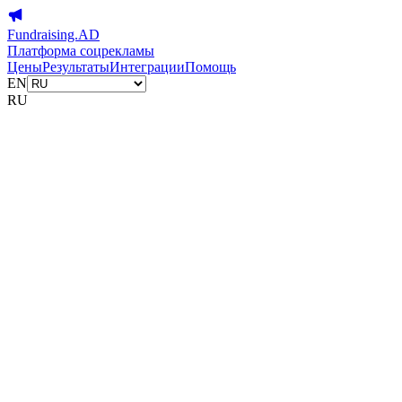
Fundraising.AD
Платформа соцрекламы
Цены
Результаты
Интеграции
Помощь
EN
RU