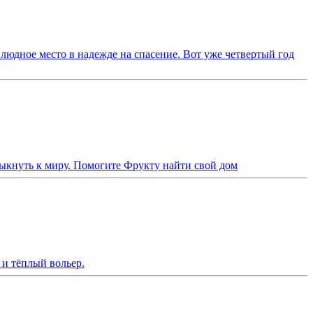
людное место в надежде на спасение. Вот уже четвертый год
ыкнуть к миру. Помогите Фрукту найти свой дом
и тёплый вольер.