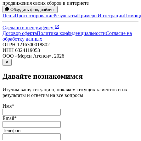
продвижения своих сборов в интернете
Обсудить фандрайзинг
Цены
Прогнозирование
Результаты
Примеры
Интеграции
Помощ
Сделано в
mercy.agency
Договор оферта
Политика конфиденциальности
Согласие на
обработку данных
ОГРН
1216300018802
ИНН
6324119053
ООО «Мерси Агенси»
,
2026
Давайте познакомимся
Изучим вашу ситуацию, покажем текущих клиентов и их
результаты и ответим на все вопросы
Имя
*
Email
*
Телефон