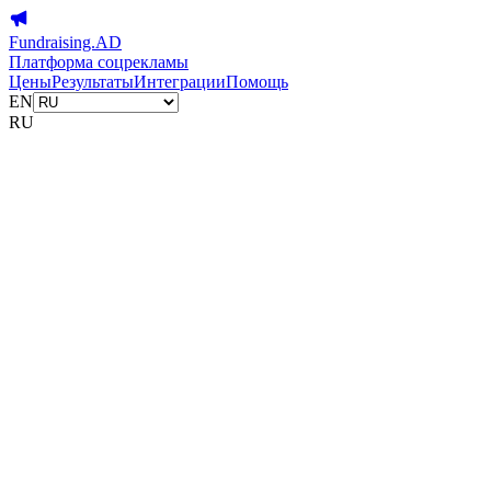
Fundraising.AD
Платформа соцрекламы
Цены
Результаты
Интеграции
Помощь
EN
RU