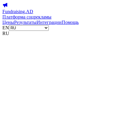
Fundraising.AD
Платформа соцрекламы
Цены
Результаты
Интеграции
Помощь
EN
RU