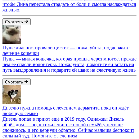
чтобы Лина перестала страдать от боли и смогла наслаждаться
жизнью.
Смотреть
Пуше диагностировали цистит — пожалуйста, поддержите
лечение кошечки
Пуша — милая кошечка, которая прошла через многое, прежде
чем её спасли волонтёры. Пожалуйста, помогите ей встать на
путь выздоровления и подарите ей шанс на счастливую жизнь
Смотреть
Дизелю нужна помощь с лечением дерматита пока он ждёт
любящую семью
Дизель попал в приют ещё в 2019 году. Однажды Дизель
обрёл дом — но, к сожалению, с новой семьёй у него не
сложилось, и его вернули обратно. Сейчас малыша беспокоит
сильный зуд. Помогите с лечением