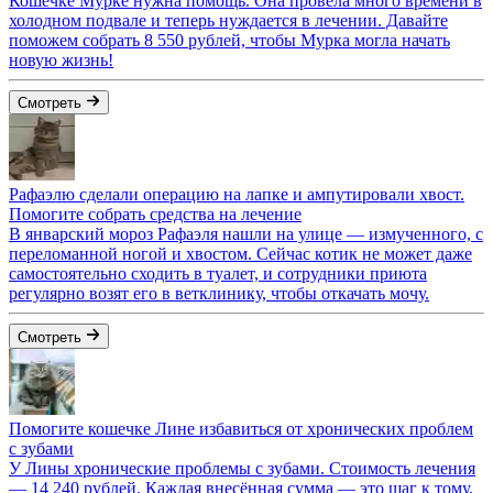
Кошечке Мурке нужна помощь. Она провела много времени в
холодном подвале и теперь нуждается в лечении. Давайте
поможем собрать 8 550 рублей, чтобы Мурка могла начать
новую жизнь!
Смотреть
Рафаэлю сделали операцию на лапке и ампутировали хвост.
Помогите собрать средства на лечение
В январский мороз Рафаэля нашли на улице — измученного, с
переломанной ногой и хвостом. Сейчас котик не может даже
самостоятельно сходить в туалет, и сотрудники приюта
регулярно возят его в ветклинику, чтобы откачать мочу.
Смотреть
Помогите кошечке Лине избавиться от хронических проблем
с зубами
У Лины хронические проблемы с зубами. Стоимость лечения
— 14 240 рублей. Каждая внесённая сумма — это шаг к тому,