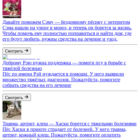
Давайте поможем Сэму — бездомному пёсику с энтеритом
Сэма нашли на улице в мороз, и теперь он борется за жизнь.
Чтобы помочь ему полностью поправиться и найти дом, где
его будут любить, нужны средства на лечение и уход.
Смотреть
Доброму Рэю нужна поддержка — помоги псу в борьбе с
тяжёлой болезнью
Пёс по имени Рэй нуждается в помощи. У него выявили
множество тяжёлых диагнозов. Пожалуйста, помогите
собрать средства на его лечение
Смотреть
Травма, артрит, клещ — Хаски борется с тяжелыми болезнями
Пёс Хаски в приюте страдает от болезней. У него травма,
артрит, кожный клещ. Пожалуйста, помогите оплатить