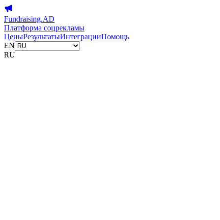
Fundraising.AD
Платформа соцрекламы
Цены
Результаты
Интеграции
Помощь
EN
RU