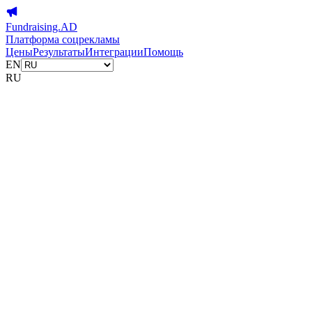
Fundraising.AD
Платформа соцрекламы
Цены
Результаты
Интеграции
Помощь
EN
RU