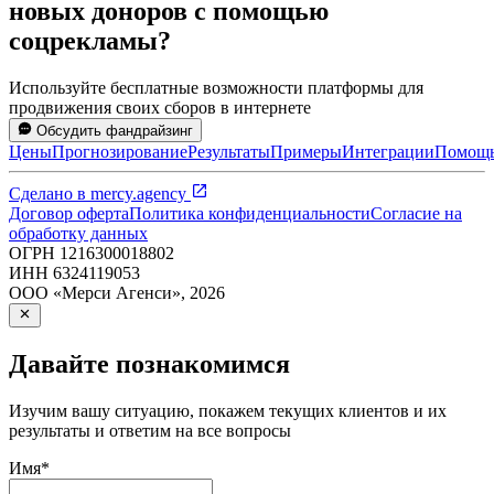
новых доноров с помощью
соцрекламы?
Используйте бесплатные возможности платформы для
продвижения своих сборов в интернете
Обсудить фандрайзинг
Цены
Прогнозирование
Результаты
Примеры
Интеграции
Помощ
Сделано в
mercy.agency
Договор оферта
Политика конфиденциальности
Согласие на
обработку данных
ОГРН
1216300018802
ИНН
6324119053
ООО «Мерси Агенси»
,
2026
Давайте познакомимся
Изучим вашу ситуацию, покажем текущих клиентов и их
результаты и ответим на все вопросы
Имя
*