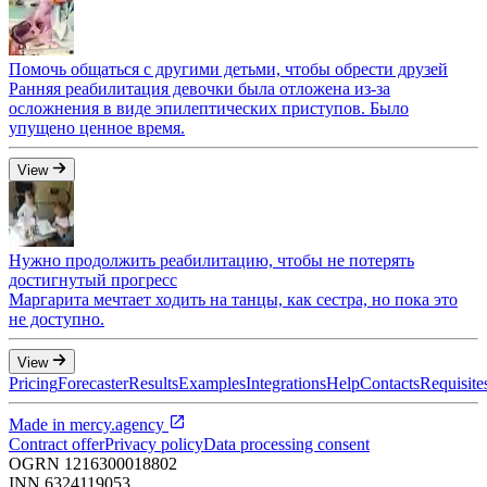
Помочь общаться с другими детьми, чтобы обрести друзей
Ранняя реабилитация девочки была отложена из-за
осложнения в виде эпилептических приступов. Было
упущено ценное время.
View
Нужно продолжить реабилитацию, чтобы не потерять
достигнутый прогресс
Маргарита мечтает ходить на танцы, как сестра, но пока это
не доступно.
View
Pricing
Forecaster
Results
Examples
Integrations
Help
Contacts
Requisite
Made in
mercy.agency
Contract offer
Privacy policy
Data processing consent
OGRN
1216300018802
INN
6324119053