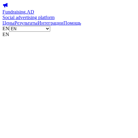
Fundraising.AD
Social advertising platform
Цены
Результаты
Интеграции
Помощь
EN
EN