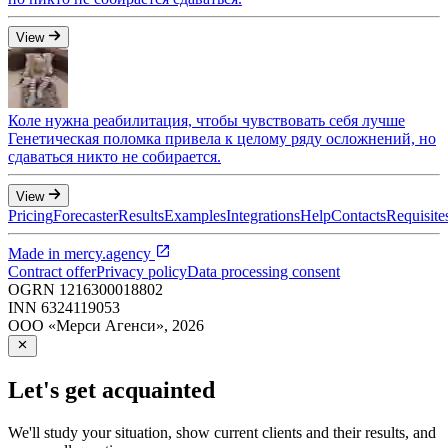
View
Коле нужна реабилитация, чтобы чувствовать себя лучше
Генетическая поломка привела к целому ряду осложнений, но
сдаваться никто не собирается.
View
Pricing
Forecaster
Results
Examples
Integrations
Help
Contacts
Requisite
Made in
mercy.agency
Contract offer
Privacy policy
Data processing consent
OGRN
1216300018802
INN
6324119053
ООО «Мерси Агенси»
,
2026
Let's get acquainted
We'll study your situation, show current clients and their results, and