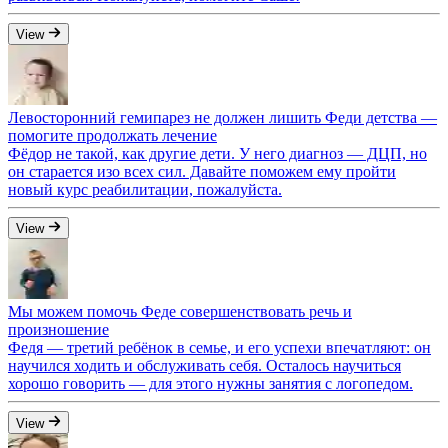
View
Левосторонний гемипарез не должен лишить Феди детства —
помогите продолжать лечение
Фёдор не такой, как другие дети. У него диагноз — ДЦП, но
он старается изо всех сил. Давайте поможем ему пройти
новый курс реабилитации, пожалуйста.
View
Мы можем помочь Феде совершенствовать речь и
произношение
Федя — третий ребёнок в семье, и его успехи впечатляют: он
научился ходить и обслуживать себя. Осталось научиться
хорошо говорить — для этого нужны занятия с логопедом.
View