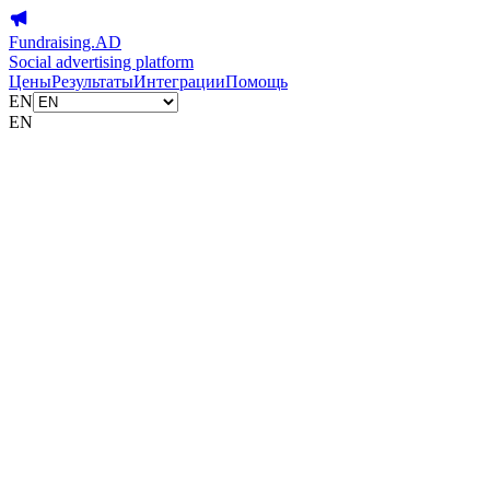
Fundraising.AD
Social advertising platform
Цены
Результаты
Интеграции
Помощь
EN
EN