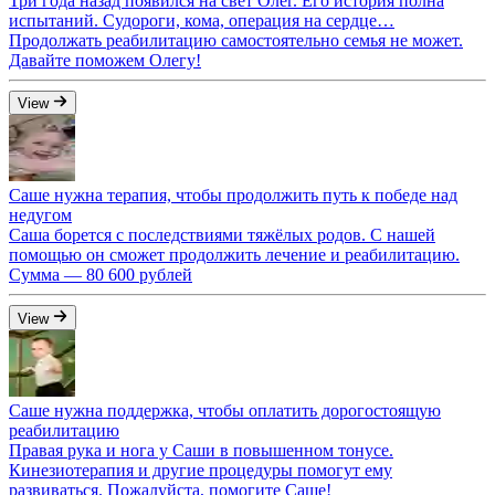
Три года назад появился на свет Олег. Его история полна
испытаний. Судороги, кома, операция на сердце…
Продолжать реабилитацию самостоятельно семья не может.
Давайте поможем Олегу!
View
Саше нужна терапия, чтобы продолжить путь к победе над
недугом
Саша борется с последствиями тяжёлых родов. С нашей
помощью он сможет продолжить лечение и реабилитацию.
Сумма — 80 600 рублей
View
Саше нужна поддержка, чтобы оплатить дорогостоящую
реабилитацию
Правая рука и нога у Саши в повышенном тонусе.
Кинезиотерапия и другие процедуры помогут ему
развиваться. Пожалуйста, помогите Саше!