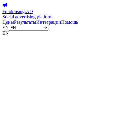
Fundraising.AD
Social advertising platform
Цены
Результаты
Интеграции
Помощь
EN
EN