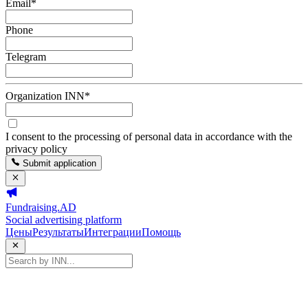
Email
*
Phone
Telegram
Organization INN
*
I consent to the processing of personal data in accordance with the
privacy policy
Submit application
Fundraising.AD
Social advertising platform
Цены
Результаты
Интеграции
Помощь