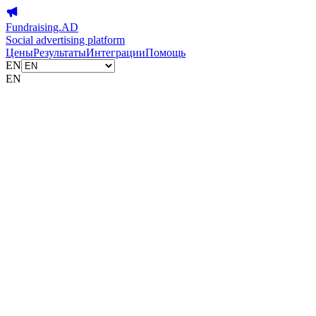
Fundraising.AD
Social advertising platform
Цены
Результаты
Интеграции
Помощь
EN
EN