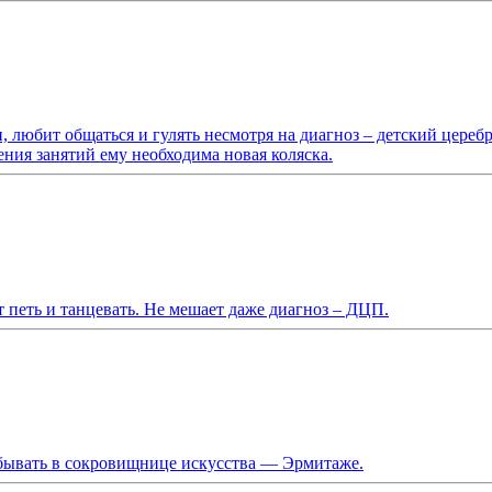
, любит общаться и гулять несмотря на диагноз – детский цере
жения занятий ему необходима новая коляска.
петь и танцевать. Не мешает даже диагноз – ДЦП.
обывать в сокровищнице искусства — Эрмитаже.