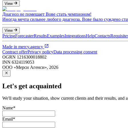
View
Диагноз не помешает Вове стать чемпионом!
Иногда мечта сильнее любого диагноза. Вове было суждено ст
View
Pricing
Forecaster
Results
Examples
Integrations
Help
Contacts
Requisite
Made in
mercy.agency
Contract offer
Privacy policy
Data processing consent
OGRN
1216300018802
INN
6324119053
ООО «Мерси Агенси»
,
2026
Let's get acquainted
We'll study your situation, show current clients and their results, and 
Name
*
Email
*