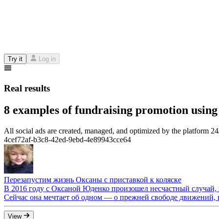
Try it
Log in
Real results
8 examples of fundraising promotion using
All social ads are created, managed, and optimized by the platform 2
4cef72af-b3c8-42ed-9ebd-4e89943cce64
Перезапустим жизнь Оксаны с приставкой к коляске
В 2016 году с Оксаной Юденко произошел несчастный случай, и
Сейчас она мечтает об одном — о прежней свободе движений, ве
View