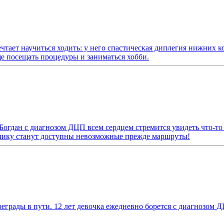
чтает научиться ходить: у него спастическая диплегия нижних к
е посещать процедуры и заниматься хобби.
Богдан с диагнозом ДЦП всем сердцем стремится увидеть что-то
ьчику станут доступны невозможные прежде маршруты!
реграды в пути. 12 лет девочка ежедневно борется с диагнозом 