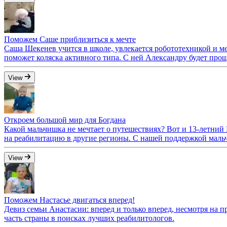
Поможем Саше приблизиться к мечте
Саша Шекенев учится в школе, увлекается робототехникой и ме
поможет коляска активного типа. С ней Александру будет прощ
View
Откроем большой мир для Богдана
Какой мальчишка не мечтает о путешествиях? Вот и 13-летний 
на реабилитацию в другие регионы. С нашей поддержкой мал
View
Поможем Настасье двигаться вперед!
Девиз семьи Анастасии: вперед и только вперед, несмотря на п
часть страны в поисках лучших реабилитологов.