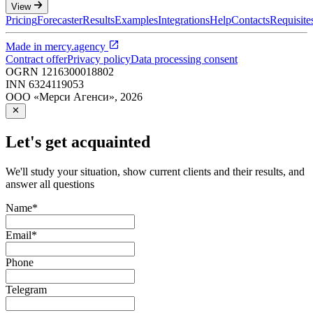
View
Pricing
Forecaster
Results
Examples
Integrations
Help
Contacts
Requisite
Made in
mercy.agency
Contract offer
Privacy policy
Data processing consent
OGRN
1216300018802
INN
6324119053
ООО «Мерси Агенси»
,
2026
Let's get acquainted
We'll study your situation, show current clients and their results, and
answer all questions
Name
*
Email
*
Phone
Telegram