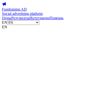
Fundraising.AD
Social advertising platform
Цены
Результаты
Интеграции
Помощь
EN
EN