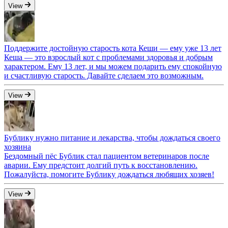
View
Поддержите достойную старость кота Кеши — ему уже 13 лет
Кеша — это взрослый кот с проблемами здоровья и добрым
характером. Ему 13 лет, и мы можем подарить ему спокойную
и счастливую старость. Давайте сделаем это возможным.
View
Бублику нужно питание и лекарства, чтобы дождаться своего
хозяина
Бездомный пёс Бублик стал пациентом ветеринаров после
аварии. Ему предстоит долгий путь к восстановлению.
Пожалуйста, помогите Бублику дождаться любящих хозяев!
View