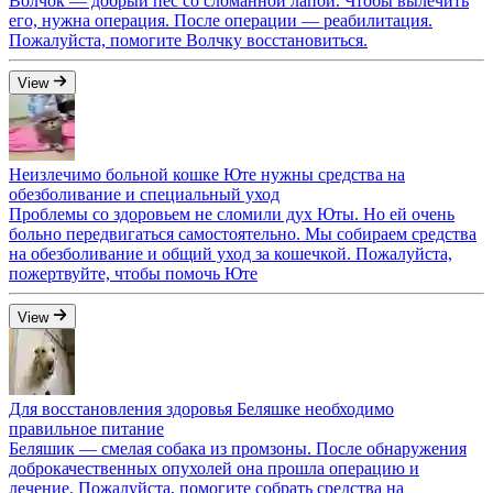
Волчок — добрый пёс со сломанной лапой. Чтобы вылечить
его, нужна операция. После операции — реабилитация.
Пожалуйста, помогите Волчку восстановиться.
View
Неизлечимо больной кошке Юте нужны средства на
обезболивание и специальный уход
Проблемы со здоровьем не сломили дух Юты. Но ей очень
больно передвигаться самостоятельно. Мы собираем средства
на обезболивание и общий уход за кошечкой. Пожалуйста,
пожертвуйте, чтобы помочь Юте
View
Для восстановления здоровья Беляшке необходимо
правильное питание
Беляшик — смелая собака из промзоны. После обнаружения
доброкачественных опухолей она прошла операцию и
лечение. Пожалуйста, помогите собрать средства на