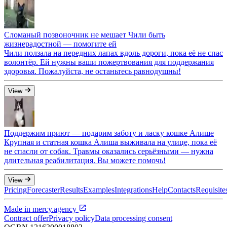
Сломаный позвоночник не мешает Чили быть
жизнерадостной — помогите ей
Чили ползала на передних лапах вдоль дороги, пока её не спас
волонтёр. Ей нужны ваши пожертвования для поддержания
здоровья. Пожалуйста, не останьтесь равнодушны!
View
Поддержим приют — подарим заботу и ласку кошке Алише
Крупная и статная кошка Алиша выживала на улице, пока её
не спасли от собак. Травмы оказались серьёзными — нужна
длительная реабилитация. Вы можете помочь!
View
Pricing
Forecaster
Results
Examples
Integrations
Help
Contacts
Requisite
Made in
mercy.agency
Contract offer
Privacy policy
Data processing consent