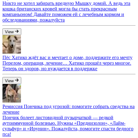
Никто не хотел забирать вредную Мышку домой. А ведь эта
кошка британских кровей могла бы стать прекрасным
компаньоном! Давайте поможем ей с лечебным кормом и
обследованиями, пожалуйста
View
Пёс Хатико ждёт вас и мечтает о доме, поддержите его мечту
Перелом, операция, лечение… Хатико прошёл через многое.
Теперь он здоров, но нуждается в поддержке
View
Ремиссия Пончика под угрозой: помогите собрать средства на
лечение
Пончик болеет листовидной пузырчаткой — редкой
аутоиммунной болезнью. Нужны «Преднизолон», «Лайм-
сульфур» и «Ирунин». Пожалуйста, помогите спасти бедного
пса!