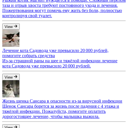
Рыжий котик Магнит нуждается в помощи. Сложный перелом
таза и отрыв хвоста требуют постоянного ухода и лечения.
Пожертвования могут помочь ему жить без боли, полностью
контролируя свой туалет.
View
Лечение кота Садовода уже превысило 20 000 рублей,
помогите собрать средства
Из-за страшной раны на шее и тяжёлой инфекции лечение
кота Садовода уже превысило 20 000 рублей.
View
Жизнь щенка Сансара в опасности из-за вирусной инфекции
Щенок Сансара борется за жизнь после падения с 4 этажа и
тяжёлой инфекции. Пожалуйста, помогите оплатить
дорогостоящее лечение, чтобы малышка выжила.
View