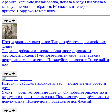
Арабика, черно-подпалая собака, попала в беду. Она упала в
канаву и не могла выбраться. Её спасли, и теперь она в
приюте. Поддержите малышку!
View
Пострадавшая от выстрелов Тигра ждёт помощи и любящих
хозяев
Тигра — добрая и ласковая собака, пострадавшая от
жестокости людей. Пуля повредила ей нерв, и теперь она
передвигается на коляске. Пожалуйста, помогите Тигре найти
дом!
View
История пса Яхонта вдохновит вас — помогите ему обрести
дом!
Яхонт — боец, который не сдаётся. Он победил онкологию и
вернулся в приют полным сил. Помогая ему, вы даёте шанс на
новую жизнь. Пожалуйста, поддержите пса Яхонта!
View