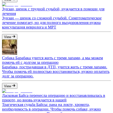
Зунзан, щенок с трудной судьбой, нуждается в помощи для
лечения
Зунзан — щенок со сложной судьбой. Симптоматическое
лечение помогает, но для полного выздоровления нужна
консультация невролога и МРТ
View
Собака Барабака учится жить с тремя лапами, а мы можем
помочь ей с долгом за операцию
Барабака, пострадавшая в ДТП, учится жить с тремя лапами.
Чтобы помочь ей полностью восстановиться, нужно оплатить
долг за операцию.
View
Ласковая Байса перенесла операцию и восстанавливалась в
приюте, но вновь нуждается в нашей
Трагическая судьба Байсы: рана на локте, хромота,
необходимость в операции. Чтобы помочь собаке, нужно