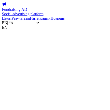
Fundraising.AD
Social advertising platform
Цены
Результаты
Интеграции
Помощь
EN
EN