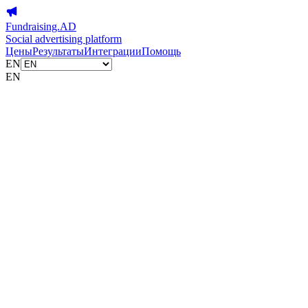
Fundraising.AD
Social advertising platform
Цены
Результаты
Интеграции
Помощь
EN
EN