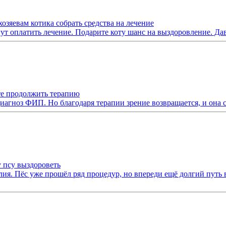
зяевам котика собрать средства на лечение
гут оплатить лечение. Подарите коту шанс на выздоровление. Дав
те продолжить терапию
агноз ФИП. Но благодаря терапии зрение возвращается, и она 
 псу выздороветь
лия. Пёс уже прошёл ряд процедур, но впереди ещё долгий путь