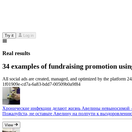
Try it
Log in
Real results
34 examples of fundraising promotion usin
All social ads are created, managed, and optimized by the platform 2
1f01909e-cd7a-6a83-bdd7-00509b0a9f84
Хронические инфекции делают жизнь Авелины невыносимой 
Пожалуйста, не оставьте Авелину на полпути к выздоровлению
View