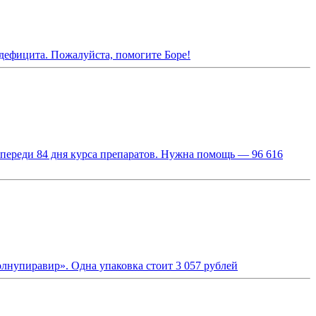
одефицита. Пожалуйста, помогите Боре!
переди 84 дня курса препаратов. Нужна помощь — 96 616
лнупиравир». Одна упаковка стоит 3 057 рублей