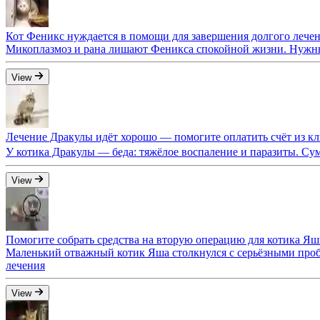
Кот Феникс нуждается в помощи для завершения долгого лече
Микоплазмоз и рана лишают Феникса спокойной жизни. Нужны 
View
Лечение Дракулы идёт хорошо — помогите оплатить счёт из к
У котика Дракулы — беда: тяжёлое воспаление и паразиты. Су
View
Помогите собрать средства на вторую операцию для котика Я
Маленький отважный котик Яша столкнулся с серьёзными пробл
лечения
View