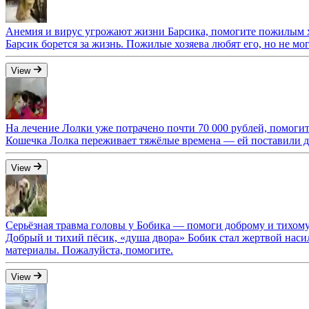
Анемия и вирус угрожают жизни Барсика, помогите пожилым хо
Барсик борется за жизнь. Пожилые хозяева любят его, но не мо
View
На лечение Лолки уже потрачено почти 70 000 рублей, помоги
Кошечка Лолка переживает тяжёлые времена — ей поставили ди
View
Серьёзная травма головы у Бобика — помоги доброму и тихому
Добрый и тихий пёсик, «душа двора» Бобик стал жертвой наси
материалы. Пожалуйста, помогите.
View