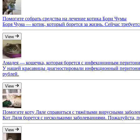
Помогите собрать средства на лечение котика Бори Чумы
Боря Чума — котик, который борется за жизнь. Сейчас требует
View
Амадея — кошечка, которая борется с инфекционным перитон
У нашей красавицы диагностировали инфекционный перитонит. 
рублей.
View
Помогите коту Ляле справиться с тяжёлыми вирусными заболе
Кот Ляля борется с несколькими заболеваниями. Пожалуйста, 
View