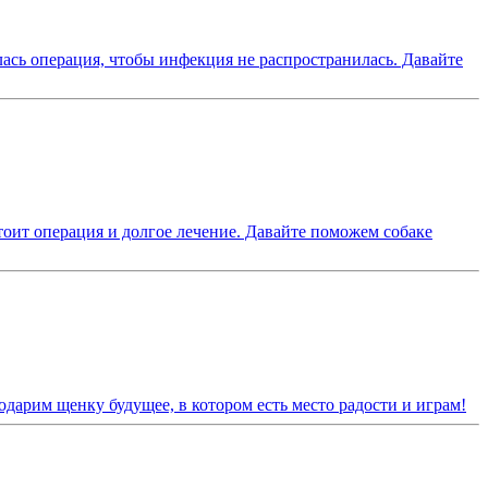
ась операция, чтобы инфекция не распространилась. Давайте
тоит операция и долгое лечение. Давайте поможем собаке
одарим щенку будущее, в котором есть место радости и играм!