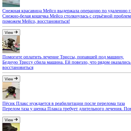
Снежная красавица Мейсо выдержала операцию по удалению г
Снежно-белая кошечка Мейсо столкнулась с серьёзной проблем
поможем Мейсо, восстановиться!
View
Помогите оплатить лечение Триссы, попавшей под машину.
Бедную Триссу сбила машина. Ей повезло, что рядом оказалис
восстановиться
View
Пёсик Плакс нуждается в реабилитации после перелома таза
Перелом таза у щенка Плакса требует длительного лечения. По
View