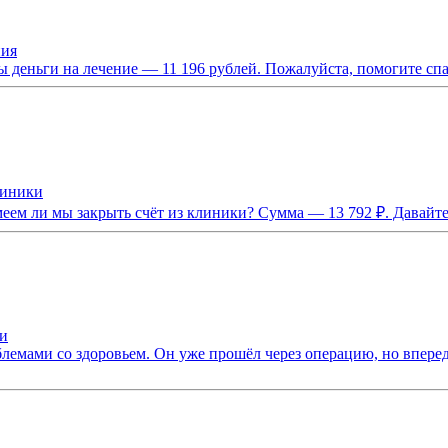
ния
деньги на лечение — 11 196 рублей. Пожалуйста, помогите спас
линики
меем ли мы закрыть счёт из клиники? Сумма — 13 792 ₽. Давайт
ши
емами со здоровьем. Он уже прошёл через операцию, но впереди