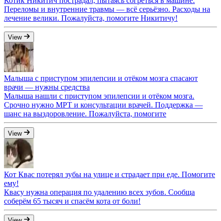
Котик Никитич пострадал, пытаясь согреться в машине.
Переломы и внутренние травмы — всё серьёзно. Расходы на
лечение велики. Пожалуйста, помогите Никитичу!
View
Малыша с приступом эпилепсии и отёком мозга спасают
врачи — нужны средства
Малыша нашли с приступом эпилепсии и отёком мозга.
Срочно нужно МРТ и консультации врачей. Поддержка —
шанс на выздоровление. Пожалуйста, помогите
View
Кот Квас потерял зубы на улице и страдает при еде. Помогите
ему!
Квасу нужна операция по удалению всех зубов. Сообща
соберём 65 тысяч и спасём кота от боли!
View