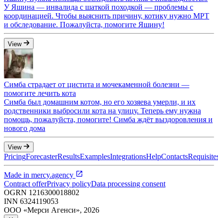
У Яшина — инвалида с шаткой походкой — проблемы с
координацией. Чтобы выяснить причину, котику нужно МРТ
и обследование. Пожалуйста, помогите Яшину!
View
Симба страдает от цистита и мочекаменной болезни —
помогите лечить кота
Симба был домашним котом, но его хозяева умерли, и их
родственники выбросили кота на улицу. Теперь ему нужна
помощь, пожалуйста, помогите! Симба ждёт выздоровления и
нового дома
View
Pricing
Forecaster
Results
Examples
Integrations
Help
Contacts
Requisite
Made in
mercy.agency
Contract offer
Privacy policy
Data processing consent
OGRN
1216300018802
INN
6324119053
ООО «Мерси Агенси»
,
2026