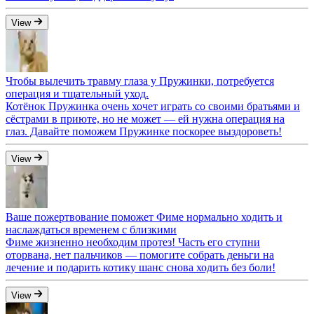
View
Чтобы вылечить травму глаза у Пружинки, потребуется
операция и тщательный уход.
Котёнок Пружинка очень хочет играть со своими братьями и
сёстрами в приюте, но не может — ей нужна операция на
глаз. Давайте поможем Пружинке поскорее выздороветь!
View
Ваше пожертвование поможет Фиме нормально ходить и
наслаждаться временем с близкими
Фиме жизненно необходим протез! Часть его ступни
оторвана, нет пальчиков — помогите собрать деньги на
лечение и подарить котику шанс снова ходить без боли!
View