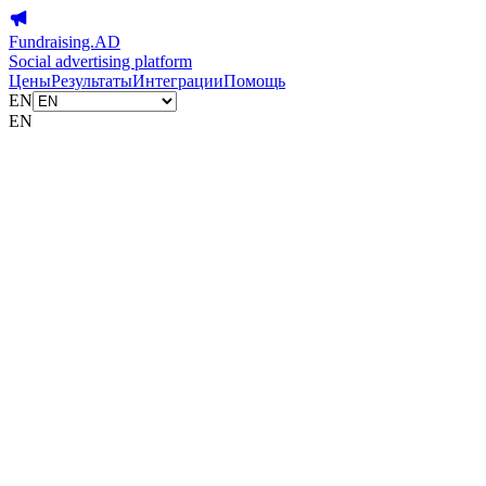
Fundraising.AD
Social advertising platform
Цены
Результаты
Интеграции
Помощь
EN
EN