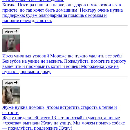
Котика Нектара нашли в парке, он здоров и уже освоился в
приюте, но так хочет быть домашним! Нектару очень нужна
поддержка: будем благодарны за помощь с кормом и
наполнителем для лотка.
View
Из-за уличных условий Мороженке нужно удалить все зубы
Без зубов на улице не выжить. Пожалуйста, помогите приюту
вылечить и прокормить котят и кошек! Мороженка уже на
пути к здоровью и дому.
View
Жуже нужна помощь, чтобы встретить старость в тепле и
сытости
Жужу предали: ей всего 13 лет, но хозяйка умерла, а новые
«хозяева» выгнали Жужу на улицу. Мы можем помочь собаке
— пожалуйста, поддержите Жужу!