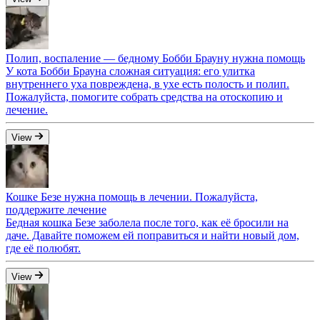
Полип, воспаление — бедному Бобби Брауну нужна помощь
У кота Бобби Брауна сложная ситуация: его улитка
внутреннего уха повреждена, в ухе есть полость и полип.
Пожалуйста, помогите собрать средства на отоскопию и
лечение.
View
Кошке Безе нужна помощь в лечении. Пожалуйста,
поддержите лечение
Бедная кошка Безе заболела после того, как её бросили на
даче. Давайте поможем ей поправиться и найти новый дом,
где её полюбят.
View