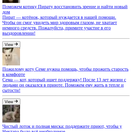
Поможем котику Пирату восстановить зрение и найти новый
дом
Пират — котёнок, который нуждается в нашей помощи.
Чтобы он смог увидеть мир здоровым глазом, не хватает
немного средств. Пожалуйста, примите участие в его
выздоровлении!
View
Пожилому коту Семе нужна помощь, чтобы прожить старость
в комфорте
Сема — кот, который ищет поддержку! После 13 лет жизни с
людьми он оказался в приюте. Поможем ему жить в тепле и
сытости!
View
Чистый лоток и полная миска: поддержите приют, чтобы у
Нектара было всё необходимое