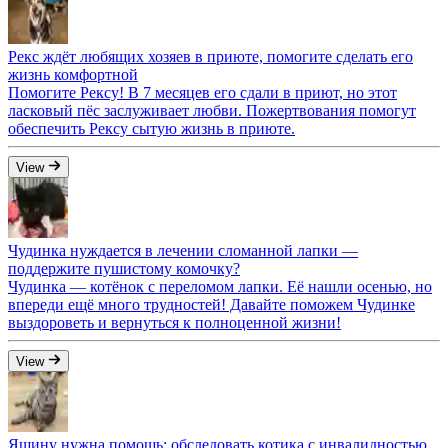
Рекс ждёт любящих хозяев в приюте, помогите сделать его
жизнь комфортной
Помогите Рексу! В 7 месяцев его сдали в приют, но этот
ласковый пёс заслуживает любви. Пожертвования помогут
обеспечить Рексу сытую жизнь в приюте.
View
Чудинка нуждается в лечении сломанной лапки —
поддержите пушистому комочку?
Чудинка — котёнок с переломом лапки. Её нашли осенью, но
впереди ещё много трудностей! Давайте поможем Чудинке
выздороветь и вернуться к полноценной жизни!
View
Яшину нужна помощь: обследовать котика с инвалидностью