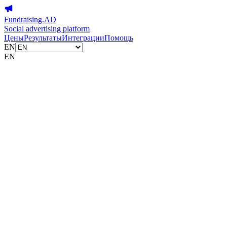
Fundraising.AD
Social advertising platform
Цены
Результаты
Интеграции
Помощь
EN
EN