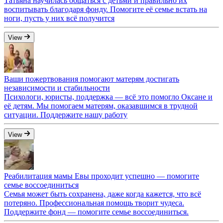
Татьяна научилась общаться с детьми и правильно их
воспитывать благодаря фонду. Помогите её семье встать на
ноги, пусть у них всё получится
View
Ваши пожертвования помогают матерям достигать
независимости и стабильности
Психологи, юристы, поддержка — всё это помогло Оксане и
её детям. Мы помогаем матерям, оказавшимся в трудной
ситуации. Поддержите нашу работу
View
Реабилитация мамы Евы проходит успешно — помогите
семье воссоединиться
Семья может быть сохранена, даже когда кажется, что всё
потеряно. Профессиональная помощь творит чудеса.
Поддержите фонд — помогите семье воссоединиться.