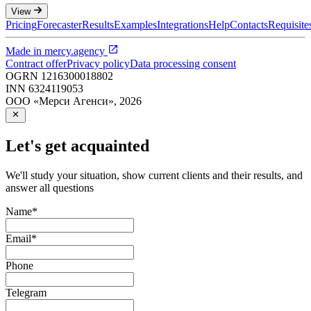
View
Pricing
Forecaster
Results
Examples
Integrations
Help
Contacts
Requisite
Made in
mercy.agency
Contract offer
Privacy policy
Data processing consent
OGRN
1216300018802
INN
6324119053
ООО «Мерси Агенси»
,
2026
Let's get acquainted
We'll study your situation, show current clients and their results, and
answer all questions
Name
*
Email
*
Phone
Telegram