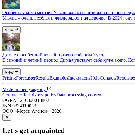
Особенная кожа мешает Ульяне жить полной жизнью, но специ
Ульяна – очень весёлая и жизнерадостная девочка. В 2024 году 
View
Димке с особенной кожей нужен особенный уход
В зимний и летний период Дима чувствует себя хуже всего. Ко
View
Pricing
Forecaster
Results
Examples
Integrations
Help
Contacts
Requisite
Made in
mercy.agency
Contract offer
Privacy policy
Data processing consent
OGRN
1216300018802
INN
6324119053
ООО «Мерси Агенси»
,
2026
Let's get acquainted