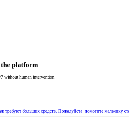
 the platform
4/7 without human intervention
 требуют больших средств. Пожалуйста, помогите мальчику ста