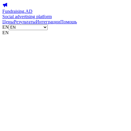
Fundraising.AD
Social advertising platform
Цены
Результаты
Интеграции
Помощь
EN
EN