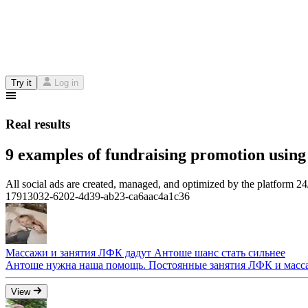
Try it
Log in
Real results
9 examples of fundraising promotion using
All social ads are created, managed, and optimized by the platform 2
17913032-6202-4d39-ab23-ca6aac4a1c36
Массажи и занятия ЛФК дадут Антоше шанс стать сильнее
Антоше нужна наша помощь. Постоянные занятия ЛФК и массаж
View