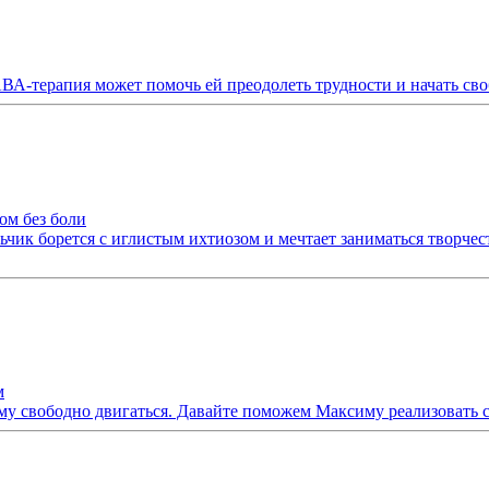
ВА-терапия может помочь ей преодолеть трудности и начать с
ом без боли
к борется с иглистым ихтиозом и мечтает заниматься творчеств
м
ему свободно двигаться. Давайте поможем Максиму реализовать 