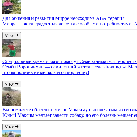
Для общения и развития Мирре необходима АВА-терапия
Мирра — жизнерадостная девочка с особыми потребностями. А
View
Специальные крема и мази помогут Сёме заниматься творчеств
Семён Ворончихин — семилетний житель села Люкшудья. Мальчи
чтобы болезнь не мешала его творчеству!
View
Вы поможете облегчить жизнь Максиму с игольчатым ихтиозо
Юный Максим мечтает завести собаку, но его болезнь мешает 
View