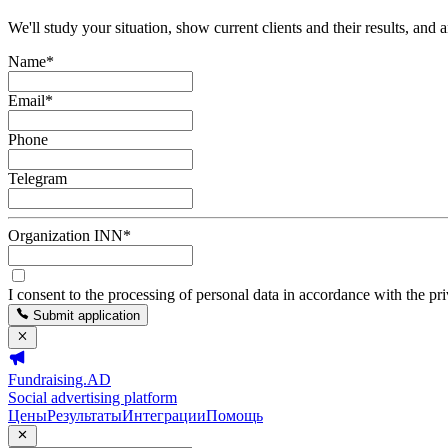
We'll study your situation, show current clients and their results, and 
Name
*
Email
*
Phone
Telegram
Organization INN
*
I consent to the processing of personal data in accordance with the pr
Submit application
Fundraising.AD
Social advertising platform
Цены
Результаты
Интеграции
Помощь