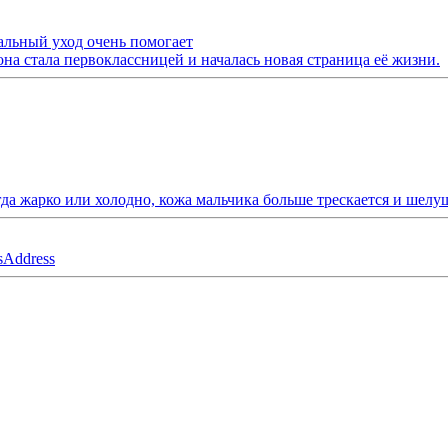
альный уход очень помогает
она стала первоклассницей и началась новая страница её жизни.
гда жарко или холодно, кожа мальчика больше трескается и шелу
s
Address