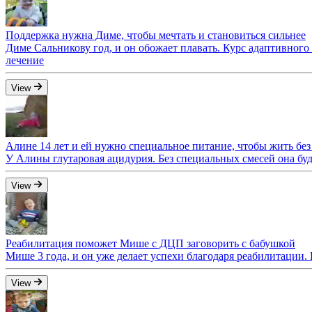
Поддержка нужна Диме, чтобы мечтать и становиться сильнее
Диме Сальникову год, и он обожает плавать. Курс адаптивног
лечение
View
Алине 14 лет и ей нужно специальное питание, чтобы жить без
У Алины глутаровая ацидурия. Без специальных смесей она буде
View
Реабилитация поможет Мише с ДЦП заговорить с бабушкой
Мише 3 года, и он уже делает успехи благодаря реабилитации.
View