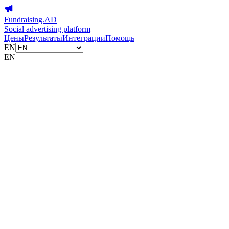
Fundraising.AD
Social advertising platform
Цены
Результаты
Интеграции
Помощь
EN
EN