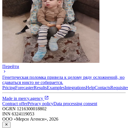
Перейти
Генетическая поломка привела к целому ряду осложнений, но
сдаваться никто не собирается.
Pricing
Forecaster
Results
Examples
Integrations
Help
Contacts
Requisite
Made in
mercy.agency
Contract offer
Privacy policy
Data processing consent
OGRN
1216300018802
INN
6324119053
ООО «Мерси Агенси»
,
2026