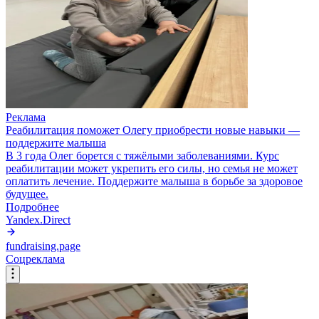
Реклама
Реабилитация поможет Олегу приобрести новые навыки —
поддержите малыша
В 3 года Олег борется с тяжёлыми заболеваниями. Курс
реабилитации может укрепить его силы, но семья не может
оплатить лечение. Поддержите малыша в борьбе за здоровое
будущее.
Подробнее
Yandex.Direct
fundraising.page
Соцреклама