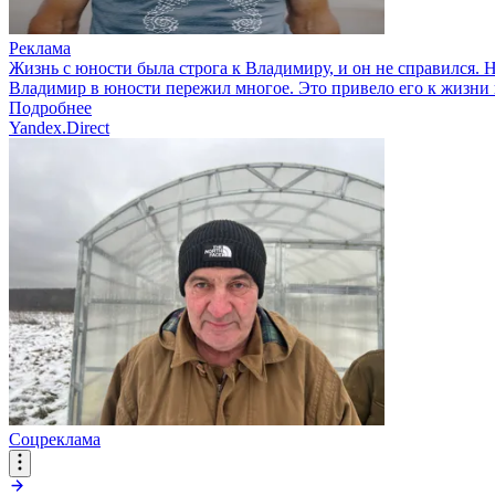
Реклама
Жизнь с юности была строга к Владимиру, и он не справился. Н
Владимир в юности пережил многое. Это привело его к жизни 
Подробнее
Yandex.Direct
Соцреклама