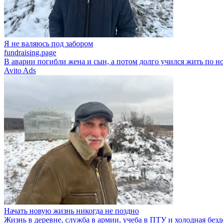
Я не валяюсь под забором
fundraising.page
В аварии погибли жена и сын, а потом долго учился жить по н
Avito Ads
Начать новую жизнь никогда не поздно
Жизнь в деревне, служба в армии, учеба в ПТУ и холодная безд