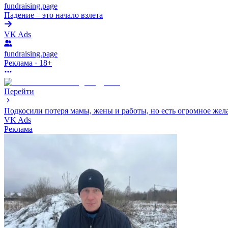
fundraising.page
Падение – это начало взлета
VK Ads
fundraising.page
Реклама · 18+
Перейти
Подкосили потеря мамы, жены и работы, но есть огромное жел
VK Ads
Реклама