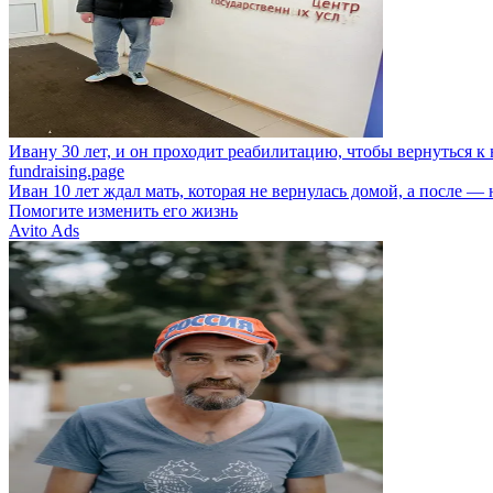
Ивану 30 лет, и он проходит реабилитацию, чтобы вернуться 
fundraising.page
Иван 10 лет ждал мать, которая не вернулась домой, а после —
Помогите изменить его жизнь
Avito Ads