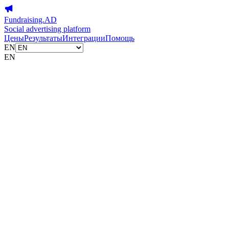
Fundraising.AD
Social advertising platform
Цены
Результаты
Интеграции
Помощь
EN
EN