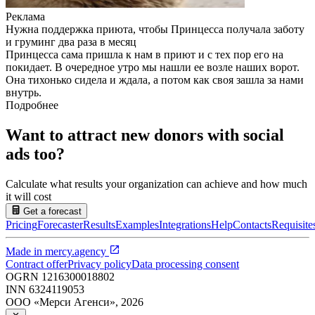
Реклама
Нужна поддержка приюта, чтобы Принцесса получала заботу
и груминг два раза в месяц
Принцесса сама пришла к нам в приют и с тех пор его на
покидает. В очередное утро мы нашли ее возле наших ворот.
Она тихонько сидела и ждала, а потом как своя зашла за нами
внутрь.
Подробнее
Want to attract new donors with social
ads too?
Calculate what results your organization can achieve and how much
it will cost
Get a forecast
Pricing
Forecaster
Results
Examples
Integrations
Help
Contacts
Requisite
Made in
mercy.agency
Contract offer
Privacy policy
Data processing consent
OGRN
1216300018802
INN
6324119053
ООО «Мерси Агенси»
,
2026