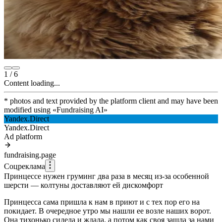
1
/
6
Content loading...
* photos and text provided by the platform client and may have been
modified using
«
Fundraising AI
»
Yandex.Direct
Yandex.Direct
Ad platform
fundraising.page
Соцреклама
Принцессе нужен груминг два раза в месяц из-за особенной
шерсти — колтуны доставляют ей дискомфорт
Принцесса сама пришла к нам в приют и с тех пор его на
покидает. В очередное утро мы нашли ее возле наших ворот.
Она тихонько сидела и ждала, а потом как своя зашла за нами