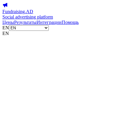
Fundraising.AD
Social advertising platform
Цены
Результаты
Интеграции
Помощь
EN
EN