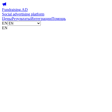
Fundraising.AD
Social advertising platform
Цены
Результаты
Интеграции
Помощь
EN
EN