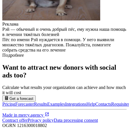
Реклама
Рэй — обычный и очень добрый пёс, ему нужна наша помощь
в лечении тяжёлых болезней
Пёс по имени Рэй нуждается в помощи. У него выявили
множество тяжёлых диагнозов. Пожалуйста, помогите
собрать средства на его лечение
Подробнее
Want to attract new donors with social
ads too?
Calculate what results your organization can achieve and how much
it will cost
Get a forecast
Pricing
Forecaster
Results
Examples
Integrations
Help
Contacts
Requisite
Made in
mercy.agency
Contract offer
Privacy policy
Data processing consent
OGRN
1216300018802