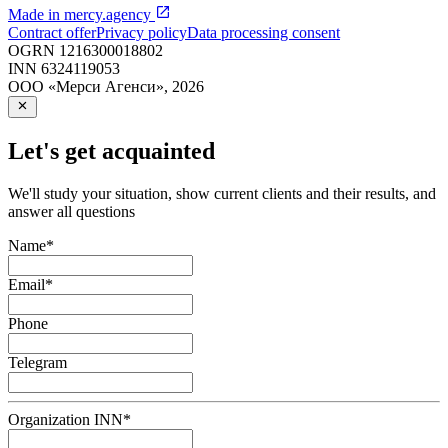
Made in
mercy.agency
Contract offer
Privacy policy
Data processing consent
OGRN
1216300018802
INN
6324119053
ООО «Мерси Агенси»
,
2026
Let's get acquainted
We'll study your situation, show current clients and their results, and
answer all questions
Name
*
Email
*
Phone
Telegram
Organization INN
*