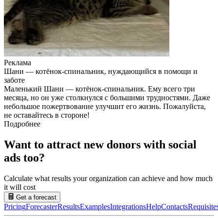
Реклама
Шани — котёнок-спинальник, нуждающийся в помощи и
заботе
Маленький Шани — котёнок-спинальник. Ему всего три
месяца, но он уже столкнулся с большими трудностями. Даже
небольшое пожертвование улучшит его жизнь. Пожалуйста,
не оставайтесь в стороне!
Подробнее
Want to attract new donors with social
ads too?
Calculate what results your organization can achieve and how much
it will cost
Get a forecast
Pricing
Forecaster
Results
Examples
Integrations
Help
Contacts
Requisite