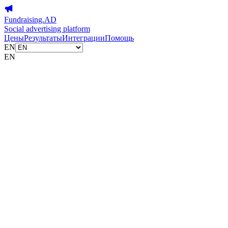
Fundraising.AD
Social advertising platform
Цены
Результаты
Интеграции
Помощь
EN
EN