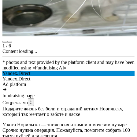
1
/
6
Content loading...
* photos and text provided by the platform client and may have been
modified using
«
Fundraising AI
»
Yandex.Direct
Yandex.Direct
Ad platform
fundraising.page
Соцреклама
Подарите жизнь без боли и страданий котику Норильску,
который так мечтает о заботе и ласке
У кота Норильска — эпилепсия и камни в мочевом пузыре.
Срочно нужна операция. Пожалуйста, помогите собрать 100
тысяч рублей для лечения