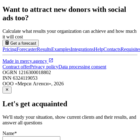
Want to attract new donors with social
ads too?
Calculate what results your organization can achieve and how much
it will cost
Get a forecast
Pricing
Forecaster
Results
Examples
Integrations
Help
Contacts
Requisite
Made in
mercy.agency
Contract offer
Privacy policy
Data processing consent
OGRN
1216300018802
INN
6324119053
ООО «Мерси Агенси»
,
2026
Let's get acquainted
We'll study your situation, show current clients and their results, and
answer all questions
Name
*