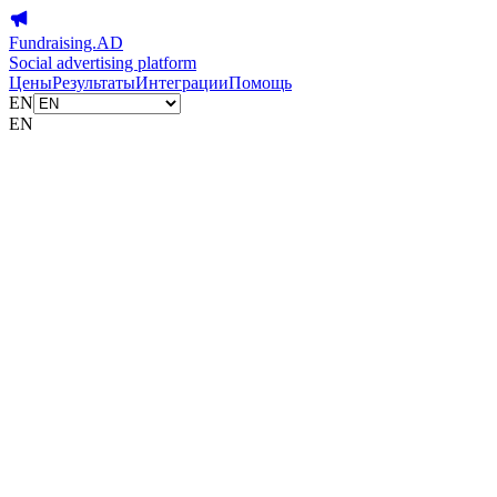
Fundraising.AD
Social advertising platform
Цены
Результаты
Интеграции
Помощь
EN
EN