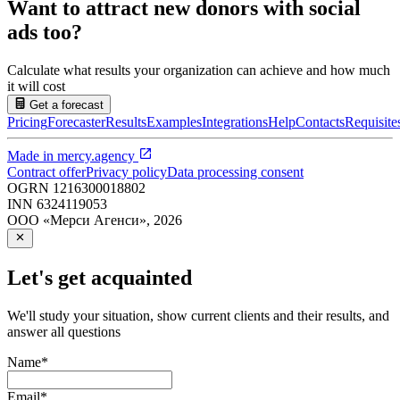
Want to attract new donors with social
ads too?
Calculate what results your organization can achieve and how much
it will cost
Get a forecast
Pricing
Forecaster
Results
Examples
Integrations
Help
Contacts
Requisite
Made in
mercy.agency
Contract offer
Privacy policy
Data processing consent
OGRN
1216300018802
INN
6324119053
ООО «Мерси Агенси»
,
2026
Let's get acquainted
We'll study your situation, show current clients and their results, and
answer all questions
Name
*
Email
*