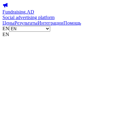
Fundraising.AD
Social advertising platform
Цены
Результаты
Интеграции
Помощь
EN
EN