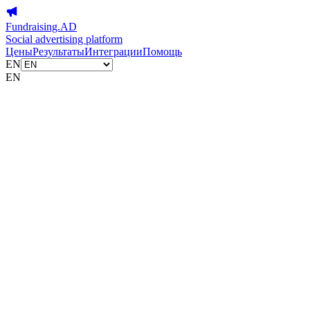
Fundraising.AD
Social advertising platform
Цены
Результаты
Интеграции
Помощь
EN
EN