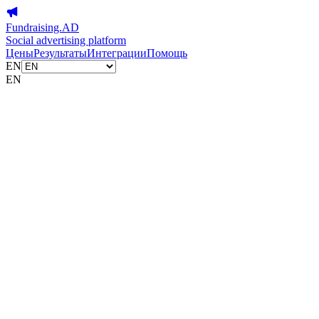
Fundraising.AD
Social advertising platform
Цены
Результаты
Интеграции
Помощь
EN
EN