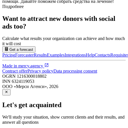
помощи. Давайте поможем собрать средства на лечение!
Подробнее
Want to attract new donors with social
ads too?
Calculate what results your organization can achieve and how much
it will cost
Get a forecast
Pricing
Forecaster
Results
Examples
Integrations
Help
Contacts
Requisite
Made in
mercy.agency
Contract offer
Privacy policy
Data processing consent
OGRN
1216300018802
INN
6324119053
ООО «Мерси Агенси»
,
2026
Let's get acquainted
We'll study your situation, show current clients and their results, and
answer all questions