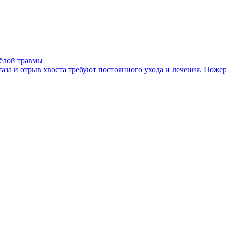
жёлой травмы
а и отрыв хвоста требуют постоянного ухода и лечения. Пожер