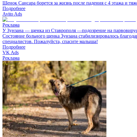
Щенок Сансара борется за жизнь после падения с 4 этажа и т
Подробнее
Avito Ads
Реклама
У Зунзана — щенка из Ставрополя —подозрение на парвовиру
Состояние больного щенка Зунзана стабилизировалось благода
специалистов. Пожалуйста, спасите малыша!
Подробнее
VK Ads
Реклама