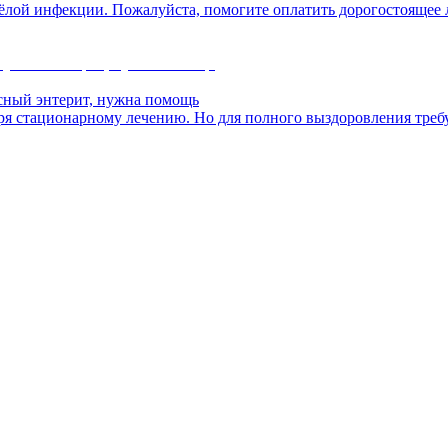
яжёлой инфекции. Пожалуйста, помогите оплатить дорогостоящее
сный энтерит, нужна помощь
ря стационарному лечению. Но для полного выздоровления требу