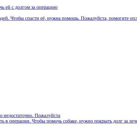
чь ей с долгом за операцию
юдей. Чтобы спасти её, нужна помощь. Пожалуйста, помогите опл
го недостаточно. Пожалуйста
сть в операции. Чтобы помочь собаке, нужно покрыть долг за ле