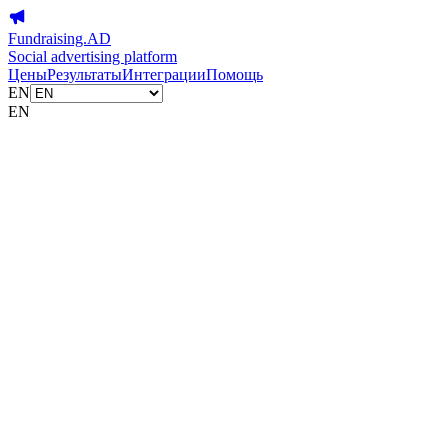
Fundraising.AD
Social advertising platform
Цены
Результаты
Интеграции
Помощь
EN
EN