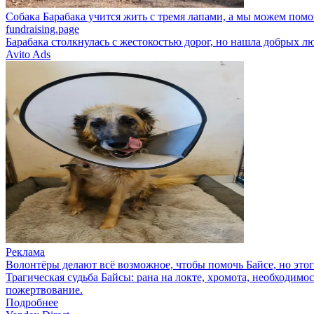
Собака Барабака учится жить с тремя лапами, а мы можем помо
fundraising.page
Барабака столкнулась с жестокостью дорог, но нашла добрых л
Avito Ads
Реклама
Волонтёры делают всё возможное, чтобы помочь Байсе, но это
Трагическая судьба Байсы: рана на локте, хромота, необходимо
пожертвование.
Подробнее