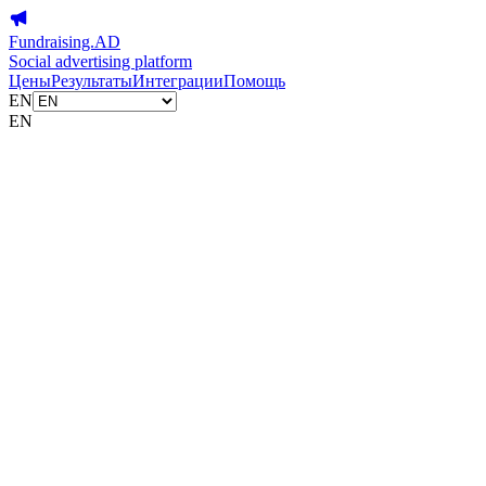
Fundraising.AD
Social advertising platform
Цены
Результаты
Интеграции
Помощь
EN
EN