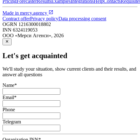
Pricing
Forecaster
Results
Examples
Integrations
Help
Contacts
Requisite
Made in
mercy.agency
Contract offer
Privacy policy
Data processing consent
OGRN
1216300018802
INN
6324119053
ООО «Мерси Агенси»
,
2026
Let's get acquainted
We'll study your situation, show current clients and their results, and
answer all questions
Name
*
Email
*
Phone
Telegram
Organization INN
*