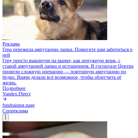
Реклама
Гера пережила ампутацию лапки. Помогите нам заботиться о
ней
Геру просто выкинули на рынке, как ненужную вещь, с
старой ампутацией лапки и истощением. В госпитале Центра
провели сложную операцию — повторную ампутацию по
бедро. Врачи делали всё возможное, чтобы облегчить её
жизнь.
Подробнее
Yandex.Direct
fundraising.page
Соцреклама