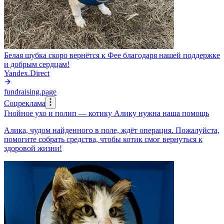
Белая шубка скоро вернётся к Фее благодаря нашей поддержке
и добрым сердцам!
Yandex.Direct
fundraising.page
Соцреклама
Гнойное ухо и полип — котику Алику нужна наша помощь
Алика, чудом найденного в поле, ждёт операция. Пожалуйста,
помогите собрать средства, чтобы котик смог вернуться к
здоровой жизни!