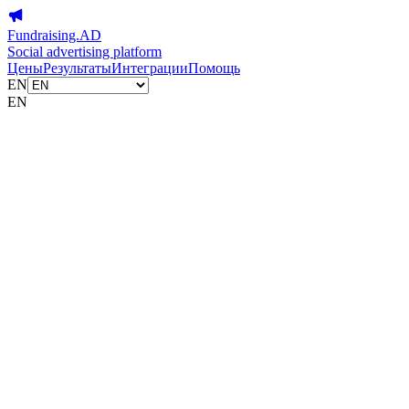
Fundraising.AD
Social advertising platform
Цены
Результаты
Интеграции
Помощь
EN
EN