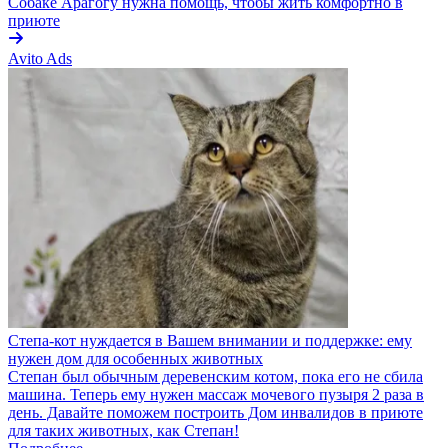
Собаке Арагогу нужна помощь, чтобы жить комфортно в
приюте
Avito Ads
Степа-кот нуждается в Вашем внимании и поддержке: ему
нужен дом для особенных животных
Степан был обычным деревенским котом, пока его не сбила
машина. Теперь ему нужен массаж мочевого пузыря 2 раза в
день. Давайте поможем построить Дом инвалидов в приюте
для таких животных, как Степан!