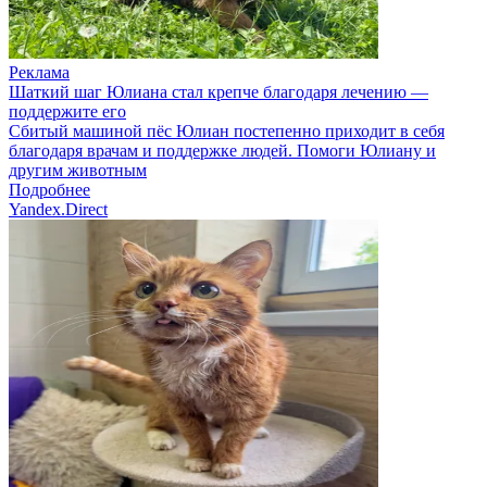
Реклама
Шаткий шаг Юлиана стал крепче благодаря лечению —
поддержите его
Сбитый машиной пёс Юлиан постепенно приходит в себя
благодаря врачам и поддержке людей. Помоги Юлиану и
другим животным
Подробнее
Yandex.Direct