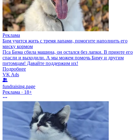
Реклама
Бим учится жить с тремя лапами, помогите наполнить его
миску кормом
Пса Бима сбила машина, он остался без лапки. В приюте его
спасли и выходили. А мы можем помочь Биму и другим
питомцам! Давайте поддержим их!
Подробнее
VK Ads
fundraising.page
Реклама · 18+