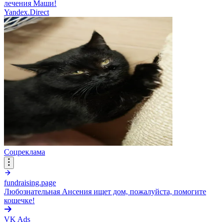
лечения Маши!
Yandex.Direct
Соцреклама
fundraising.page
Любознательная Ансения ищет дом, пожалуйста, помогите
кошечке!
VK Ads