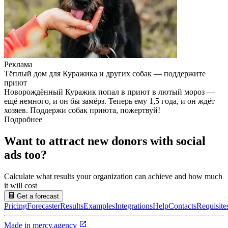
Реклама
Тёплый дом для Куражика и других собак — поддержите
приют
Новорождённый Куражик попал в приют в лютый мороз —
ещё немного, и он бы замёрз. Теперь ему 1,5 года, и он ждёт
хозяев. Поддержи собак приюта, пожертвуй!
Подробнее
Want to attract new donors with social
ads too?
Calculate what results your organization can achieve and how much
it will cost
Get a forecast
Pricing
Forecaster
Results
Examples
Integrations
Help
Contacts
Requisite
Made in
mercy.agency