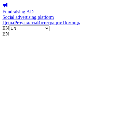
Fundraising.AD
Social advertising platform
Цены
Результаты
Интеграции
Помощь
EN
EN