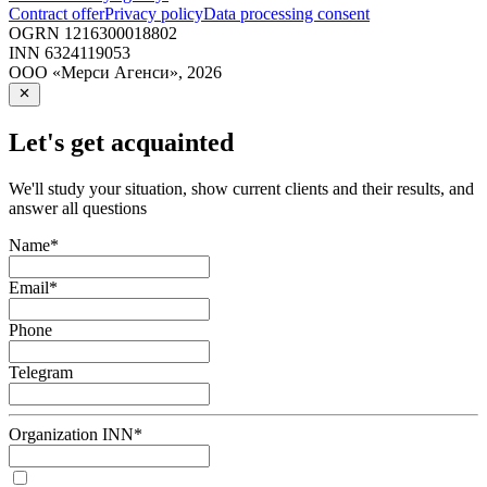
Contract offer
Privacy policy
Data processing consent
OGRN
1216300018802
INN
6324119053
ООО «Мерси Агенси»
,
2026
Let's get acquainted
We'll study your situation, show current clients and their results, and
answer all questions
Name
*
Email
*
Phone
Telegram
Organization INN
*