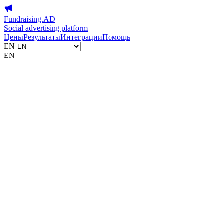
Fundraising.AD
Social advertising platform
Цены
Результаты
Интеграции
Помощь
EN
EN