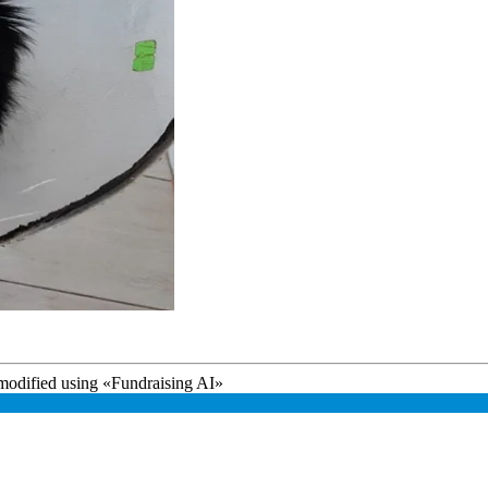
modified using
«
Fundraising AI
»