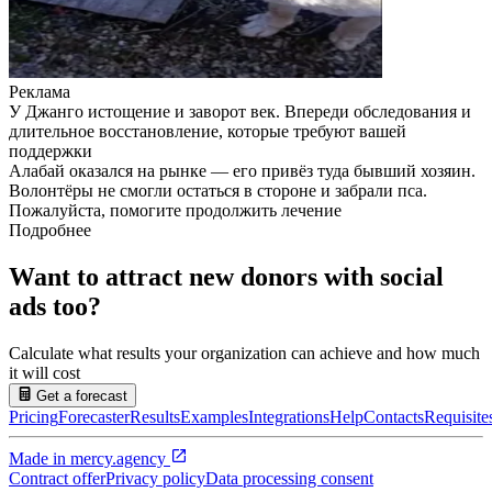
Реклама
У Джанго истощение и заворот век. Впереди обследования и
длительное восстановление, которые требуют вашей
поддержки
Алабай оказался на рынке — его привёз туда бывший хозяин.
Волонтёры не смогли остаться в стороне и забрали пса.
Пожалуйста, помогите продолжить лечение
Подробнее
Want to attract new donors with social
ads too?
Calculate what results your organization can achieve and how much
it will cost
Get a forecast
Pricing
Forecaster
Results
Examples
Integrations
Help
Contacts
Requisite
Made in
mercy.agency
Contract offer
Privacy policy
Data processing consent