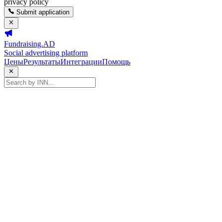
privacy policy
Submit application
Fundraising.AD
Social advertising platform
Цены
Результаты
Интеграции
Помощь