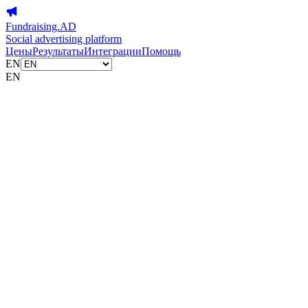
Fundraising.AD
Social advertising platform
Цены
Результаты
Интеграции
Помощь
EN
EN