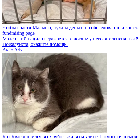
Чтобы спасти Малыша, нужны деньги на обследование и консу
fundraising.page
Маленький пациент сражается за жизнь: у него эпилепсия и отё
Пожалуйста, окажите помощь!
Avito Ads
Кот Квас лишился всех зубов, живя на улице. Помогите подарит