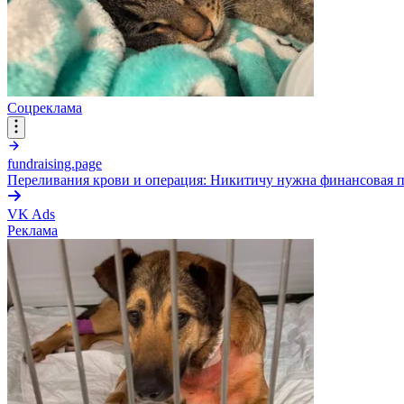
Соцреклама
fundraising.page
Переливания крови и операция: Никитичу нужна финансовая 
VK Ads
Реклама