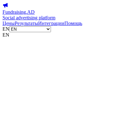
Fundraising.AD
Social advertising platform
Цены
Результаты
Интеграции
Помощь
EN
EN