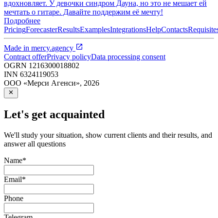
вдохновляет. У девочки синдром Дауна, но это не мешает ей
мечтать о гитаре. Давайте поддержим её мечту!
Подробнее
Pricing
Forecaster
Results
Examples
Integrations
Help
Contacts
Requisite
Made in
mercy.agency
Contract offer
Privacy policy
Data processing consent
OGRN
1216300018802
INN
6324119053
ООО «Мерси Агенси»
,
2026
Let's get acquainted
We'll study your situation, show current clients and their results, and
answer all questions
Name
*
Email
*
Phone
Telegram