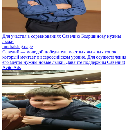
Для участия в соревнованиях Савелию Бояршинову нужны
лыжи
fundraising.page
Савелий — молодой победитель местных лыжных гонок,
который мечтает о всероссийском уровне. Для осуществления
его мечты нужны новые лыжи. Давайте поддержим Савелия!
Avito Ads