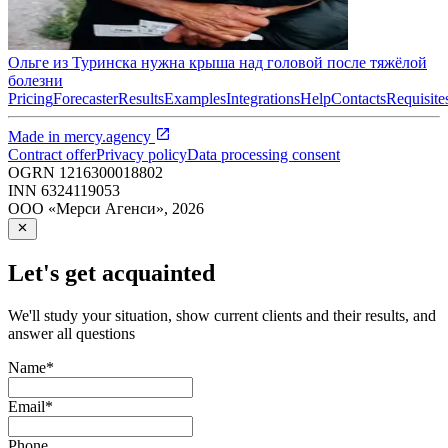
Ольге из Туринска нужна крыша над головой после тяжёлой
болезни
Pricing
Forecaster
Results
Examples
Integrations
Help
Contacts
Requisite
Made in
mercy.agency
Contract offer
Privacy policy
Data processing consent
OGRN
1216300018802
INN
6324119053
ООО «Мерси Агенси»
,
2026
Let's get acquainted
We'll study your situation, show current clients and their results, and
answer all questions
Name
*
Email
*
Phone