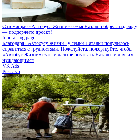
С помощью «Автобуса Жизни» семья Натальи обрела надежду
— поддержите проект!
fundraising.page
Благодаря «Автобусу Жизни» у семьи Натальи получилось
справиться с трудностями. Пожалуйста, пожертвуйте, чтобы
«Автобус Жизни» смог и дальше помогать Наталье и другим
нуждающимся
VK Ads
Реклама