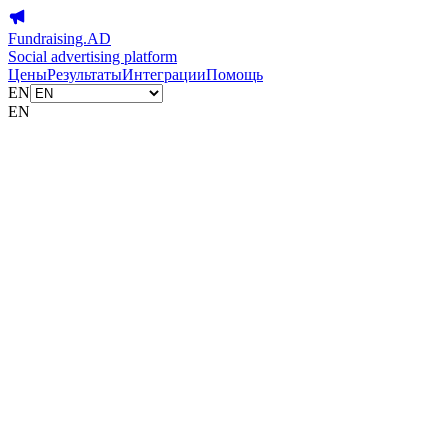
Fundraising.AD
Social advertising platform
Цены
Результаты
Интеграции
Помощь
EN
EN