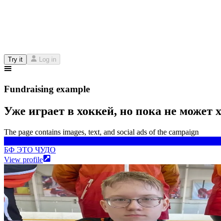
Try it
Log in
Fundraising example
Уже играет в хоккей, но пока не может 
The page contains images, text, and social ads of the campaign
БФ ЭТО ЧУДО
БФ ЭТО ЧУДО
View profile