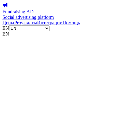
Fundraising.AD
Social advertising platform
Цены
Результаты
Интеграции
Помощь
EN
EN