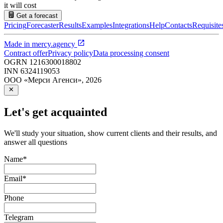
it will cost
Get a forecast
Pricing
Forecaster
Results
Examples
Integrations
Help
Contacts
Requisite
Made in
mercy.agency
Contract offer
Privacy policy
Data processing consent
OGRN
1216300018802
INN
6324119053
ООО «Мерси Агенси»
,
2026
Let's get acquainted
We'll study your situation, show current clients and their results, and
answer all questions
Name
*
Email
*
Phone
Telegram