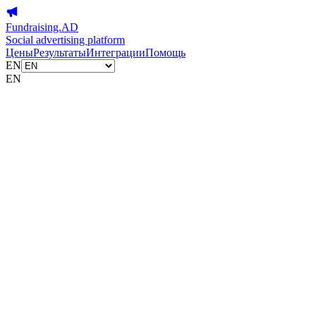
Fundraising.AD
Social advertising platform
Цены
Результаты
Интеграции
Помощь
EN
EN