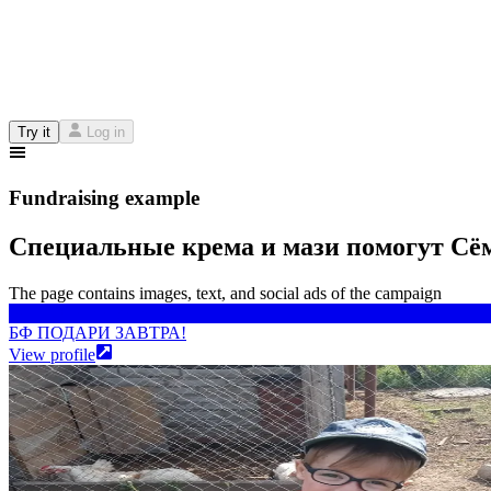
Try it
Log in
Fundraising example
Специальные крема и мази помогут Сём
The page contains images, text, and social ads of the campaign
БФ ПОДАРИ ЗАВТРА!
БФ ПОДАРИ ЗАВТРА!
View profile