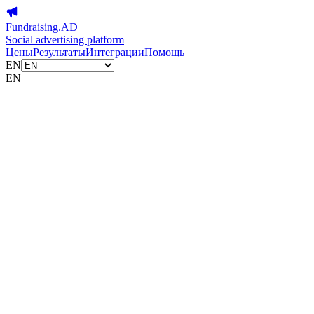
Fundraising.AD
Social advertising platform
Цены
Результаты
Интеграции
Помощь
EN
EN