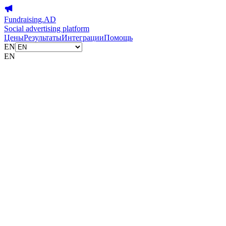
Fundraising.AD
Social advertising platform
Цены
Результаты
Интеграции
Помощь
EN
EN