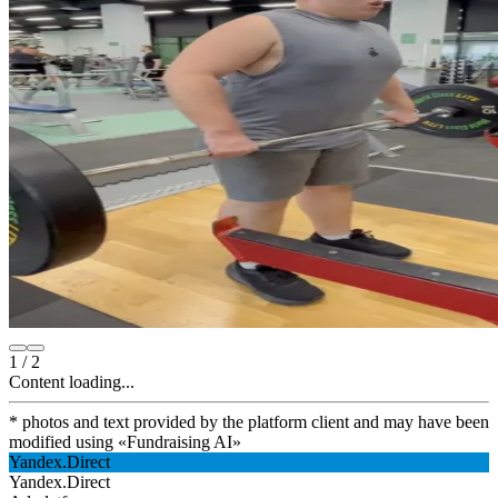
1
/
2
Content loading...
* photos and text provided by the platform client and may have been
modified using
«
Fundraising AI
»
Yandex.Direct
Yandex.Direct