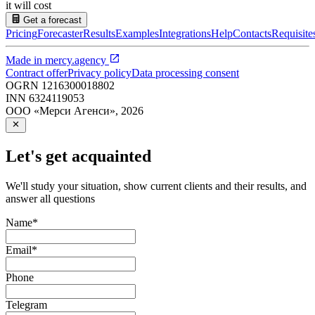
it will cost
Get a forecast
Pricing
Forecaster
Results
Examples
Integrations
Help
Contacts
Requisite
Made in
mercy.agency
Contract offer
Privacy policy
Data processing consent
OGRN
1216300018802
INN
6324119053
ООО «Мерси Агенси»
,
2026
Let's get acquainted
We'll study your situation, show current clients and their results, and
answer all questions
Name
*
Email
*
Phone
Telegram