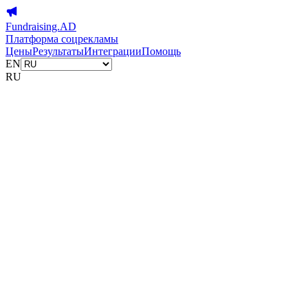
Fundraising.AD
Платформа соцрекламы
Цены
Результаты
Интеграции
Помощь
EN
RU