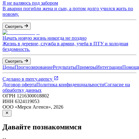
Я не валяюсь под забором
В аварии погибли жена и сын, а потом долго учился жить по
новому.
Смотреть
Начать новую жизнь никогда не поздно
Жизнь в деревне, служба в армии, учеба в ПТУ и холодная
бездомность.
Смотреть
Цены
Прогнозирование
Результаты
Примеры
Интеграции
Помощ
Сделано в
mercy.agency
Договор оферта
Политика конфиденциальности
Согласие на
обработку данных
ОГРН
1216300018802
ИНН
6324119053
ООО «Мерси Агенси»
,
2026
Давайте познакомимся