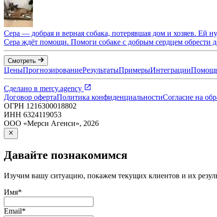
Сера — добрая и верная собака, потерявшая дом и хозяев. Ей 
Сера ждёт помощи. Помоги собаке с добрым сердцем обрести до
Смотреть
Цены
Прогнозирование
Результаты
Примеры
Интеграции
Помощ
Сделано в
mercy.agency
Договор оферта
Политика конфиденциальности
Согласие на об
ОГРН
1216300018802
ИНН
6324119053
ООО «Мерси Агенси»
,
2026
Давайте познакомимся
Изучим вашу ситуацию, покажем текущих клиентов и их резуль
Имя
*
Email
*