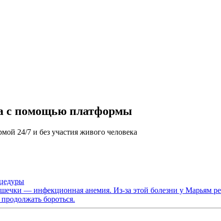
га с помощью платформы
мой 24/7 и без участия живого человека
оцедуры
ечки — инфекционная анемия. Из‑за этой болезни у Марьям рез
 продолжать бороться.