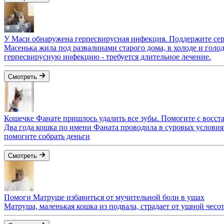
У Маси обнаружена герпесвирусная инфекция. Поддержите сер
Масенька жила под развалинами старого дома, в холоде и голо
герпесвирусную инфекцию - требуется длительное лечение.
Смотреть
Кошечке Фанате пришлось удалить все зубы. Помогите с восс
Два года кошка по имени Фаната проводила в суровых условия
помогите собрать деньги
Смотреть
Помоги Матруше избавиться от мучительной боли в ушах
Матруша, маленькая кошка из подвала, страдает от ушной чес