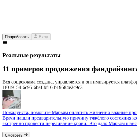
Попробовать
Вход
Реальные результаты
11 примеров продвижения фандрайзин
Вся соцреклама создана, управляется и оптимизируется платфор
1f019154-6c95-6baf-bf16-b19584e2c9c3
Пожалуйста, помогите Марьям оплатить жизненно важные пр
Врачи нашли предварительную причину тяжёлого состояния кош
экстренно провести переливание крови. Это дало Марьям шанс
Смотреть