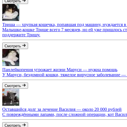
Смотреть
Триша — хрупкая кошечка, попавшая под машину, нуждается 
Малышке-кошке Трише всего 7 месяцев, но ей уже пришлось сто
поддержите Тришу.
Смотреть
Панлейкопения угрожает жизни Маруси — нужна помощь
У Маруси, бездомной кошки, тяжелое вирусное заболевание — 
Смотреть
Оставшийся долг за лечение Василия — около 20 000 рублей
С повреждёнными лапами, после сложной операции, кот Василий
Смотреть