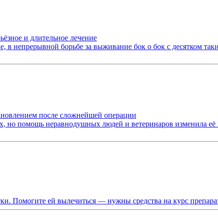
ьёзное и длительное лечение
де, в непрерывной борьбе за выживание бок о бок с десятком так
тановлением после сложнейшей операции
х, но помощь неравнодушных людей и ветеринаров изменила её 
отки. Помогите ей вылечиться — нужны средства на курс препар