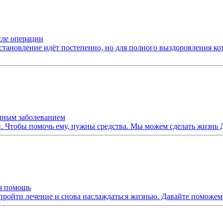
сле операции
становление идёт постепенно, но для полного выздоровления к
нным заболеванием
 Чтобы помочь ему, нужны средства. Мы можем сделать жизнь 
ая помощь
 пройти лечение и снова наслаждаться жизнью. Давайте поможем