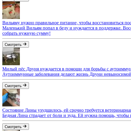
Вильяму нужно правильное питание, чтобы восстановиться по
Маленький Вильям попал в беду и нуждается в поддержке. Вос
собрать нужную сумму!
Смотреть
Милый пёс Друня нуждается в помощи для борьбы с аутоимму
Аутоиммунные заболевания делают жизнь Друни невыносимой.
Смотреть
Состояние Лины ухудшилось, ей срочно требуется ветеринарн
Бедная Лина страдает от боли и зуда. Ей нужна помощь, чтобы
Смотреть