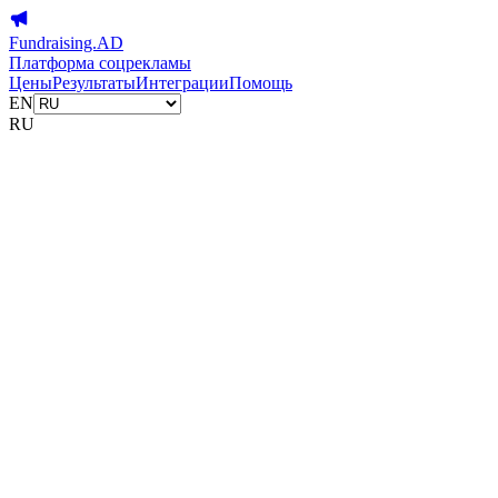
Fundraising.AD
Платформа соцрекламы
Цены
Результаты
Интеграции
Помощь
EN
RU