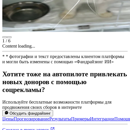
1
/
6
Content loading...
*
* фотографии и текст предоставлены клиентом платформы
и могли быть изменены с помощью
«
Фандрайзинг ИИ
»
Хотите тоже на автопилоте привлекать
новых доноров с помощью
соцрекламы?
Используйте бесплатные возможности платформы для
продвижения своих сборов в интернете
Обсудить фандрайзинг
Цены
Прогнозирование
Результаты
Примеры
Интеграции
Помощ
Сделано в
mercy.agency