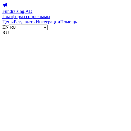
Fundraising.AD
Платформа соцрекламы
Цены
Результаты
Интеграции
Помощь
EN
RU